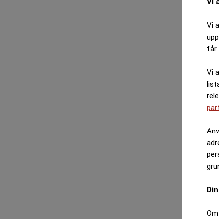
Vi 
Vi 
upp
får 
Vi 
list
rel
par
Anv
adr
per
gru
Din
Om 