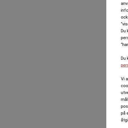
anv
inf
ock
“vis
Du 
per
“ha
Du 
per
Vi 
coo
utv
mål
pos
på 
åtg