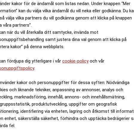
änder kakor för de ändamål som listas nedan. Under knappen “Mer
ormation” kan du välja vilka ändamål du vill neka eller godkänna. Du k
så välja vilka partners du vill godkänna genom att klicka på knappen
a våra partners”.
kan när du vill återkalla ditt samtycke, invända mot
sonuppgiftsbehandling samt justera dina val genom att klicka på
ntera kakor” på denna webbplats.
kan fördjupa dig ytterligare i vår
cookie-policy
och vår
sonuppgiftspolicy
.
använder kakor och personuppgifter för dessa syften: Nödvändiga
kies och liknande tekniker, anpassning av annonser, analys och
eckling, marknadsföring, innehåll, annons- och innehållsmätning,
gruppsstatistik, produktutveckling, uppgifter om geografisk
itionering, identifiering via enheten, lagring och åtkomst till informa
en enhet, säkerställa säkerhet, förhindra och upptäcka bedrägerier 
ärda fel.