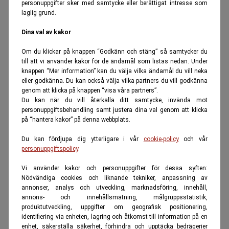
personuppgifter sker med samtycke eller berättigat intresse som
laglig grund.
Dina val av kakor
Om du klickar på knappen “Godkänn och stäng” så samtycker du
till att vi använder kakor för de ändamål som listas nedan. Under
knappen “Mer information” kan du välja vilka ändamål du vill neka
eller godkänna. Du kan också välja vilka partners du vill godkänna
genom att klicka på knappen “visa våra partners”.
Du kan när du vill återkalla ditt samtycke, invända mot
personuppgiftsbehandling samt justera dina val genom att klicka
på “hantera kakor” på denna webbplats.
Du kan fördjupa dig ytterligare i vår
cookie-policy
och vår
personuppgiftspolicy
.
Vi använder kakor och personuppgifter för dessa syften:
Nödvändiga cookies och liknande tekniker, anpassning av
annonser, analys och utveckling, marknadsföring, innehåll,
annons- och innehållsmätning, målgruppsstatistik,
produktutveckling, uppgifter om geografisk positionering,
identifiering via enheten, lagring och åtkomst till information på en
enhet, säkerställa säkerhet, förhindra och upptäcka bedrägerier