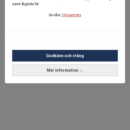
samt åtgärda fel.
Se våra
104 partners
Godkänn och stäng
Mer information →