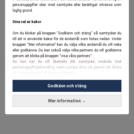
personuppgifter sker med samtycke eller berättigat intresse som
laglig grund.
Dina val av kakor
Om du klickar på knappen “Godkänn och stäng” så samtycker du
till att vi använder kakor för de ändamål som listas nedan. Under
knappen “Mer information” kan du välja vilka ändamål du vill neka
eller godkänna. Du kan också välja vilka partners du vill godkänna
genom att klicka på knappen “visa våra partners”.
Du kan när du vill återkalla ditt samtycke, invända mot
personuppgiftsbehandling samt justera dina val genom att klicka
på “hantera kakor” på denna webbplats.
Du kan fördjupa dig ytterligare i vår
cookie-policy
och vår
Godkänn och stäng
personuppgiftspolicy
.
Mer information →
Vi använder kakor och personuppgifter för dessa syften:
Nödvändiga cookies och liknande tekniker, anpassning av
annonser, analys och utveckling, marknadsföring, innehåll,
annons- och innehållsmätning, målgruppsstatistik,
produktutveckling, uppgifter om geografisk positionering,
identifiering via enheten, lagring och åtkomst till information på en