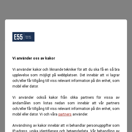
Oops, Ett fel inträffade.
Försök igen senare.
Tillbaka till startsidan
Vi använder oss av kakor
Vi använder kakor och liknande tekniker för att du ska få en så bra
upplevelse som möjligt på webbplatsen. Det innebär att vi lagrar
och/eller får tillgång till viss relevant information på din enhet, som
mobil eller dator.
Vi använder också kakor från olika partners för vissa av
ändamålen som listas nedan som innebär att vår partners
och/eller får tillgång till viss relevant information på din enhet, som
mobil eller dator. Vi och våra
partners
använder.
Användning av kakor innebär att vi behandlar personuppgifter som
IP-adress, unika identifierare och beteendedata. Vår behandling av