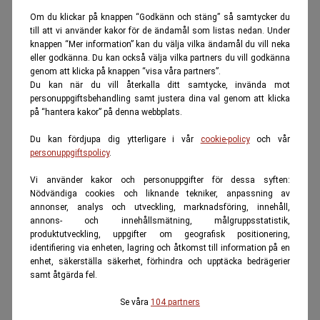
Om du klickar på knappen “Godkänn och stäng” så samtycker du
till att vi använder kakor för de ändamål som listas nedan. Under
knappen “Mer information” kan du välja vilka ändamål du vill neka
eller godkänna. Du kan också välja vilka partners du vill godkänna
genom att klicka på knappen “visa våra partners”.
Du kan när du vill återkalla ditt samtycke, invända mot
personuppgiftsbehandling samt justera dina val genom att klicka
på “hantera kakor” på denna webbplats.
Du kan fördjupa dig ytterligare i vår
cookie-policy
och vår
personuppgiftspolicy
.
Vi använder kakor och personuppgifter för dessa syften:
Nödvändiga cookies och liknande tekniker, anpassning av
annonser, analys och utveckling, marknadsföring, innehåll,
annons- och innehållsmätning, målgruppsstatistik,
produktutveckling, uppgifter om geografisk positionering,
identifiering via enheten, lagring och åtkomst till information på en
enhet, säkerställa säkerhet, förhindra och upptäcka bedrägerier
samt åtgärda fel.
Se våra
104 partners