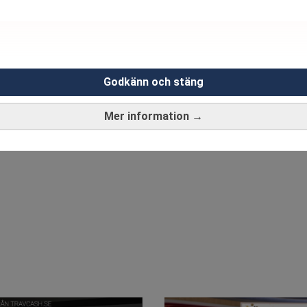
oseriösa sajter
ANNONS
Godkänn och stäng
Mer information →