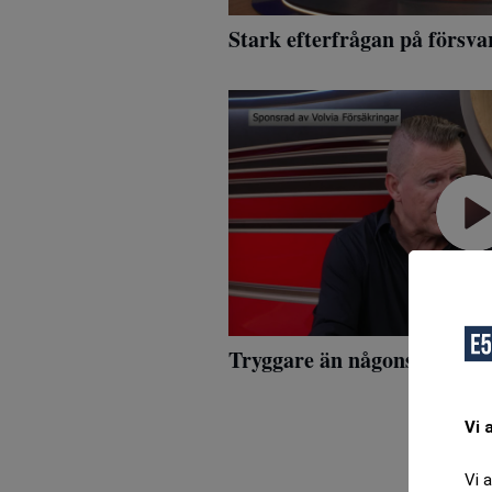
Stark efterfrågan på försvar
Tryggare än någonsin att kö
Vi 
Vi 