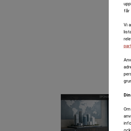
upp
får 
Vi 
list
rel
par
Anv
adr
per
gru
Din
Om 
anv
inf
ock