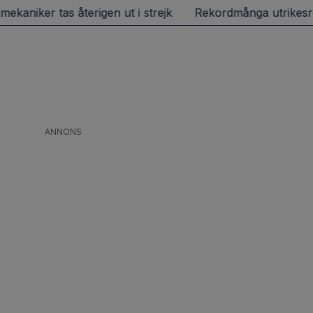
sor från Arlanda under juli
Sobi får ny vd
Petro: F
ANNONS