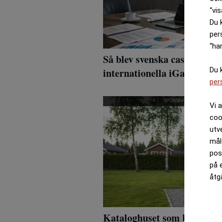
“vis
Du 
per
“ha
Så blev svenska casinobolag
Du 
internationella iGaming-m
per
Vi 
coo
utv
mål
pos
på 
åtg
Kataloghuset som byggde fo