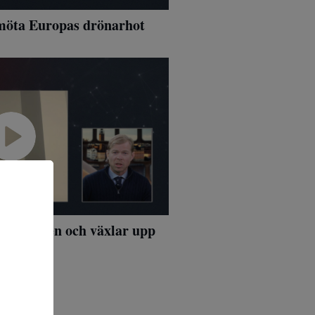
 möta Europas drönarhot
önsamheten och växlar upp