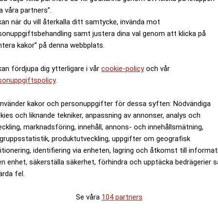
a våra partners”.
kan när du vill återkalla ditt samtycke, invända mot
sonuppgiftsbehandling samt justera dina val genom att klicka på
ntera kakor” på denna webbplats.
 en storspelare på den
Att resa smartare 2026:
kan fördjupa dig ytterligare i vår
cookie-policy
och vår
arknaden
förändrar sättet vi upp
sonuppgiftspolicy
.
använder kakor och personuppgifter för dessa syften: Nödvändiga
kies och liknande tekniker, anpassning av annonser, analys och
eckling, marknadsföring, innehåll, annons- och innehållsmätning,
gruppsstatistik, produktutveckling, uppgifter om geografisk
itionering, identifiering via enheten, lagring och åtkomst till informa
en enhet, säkerställa säkerhet, förhindra och upptäcka bedrägerier 
ärda fel.
Se våra
104 partners
lkhemmet reser sig igen
Säker digital underhåll