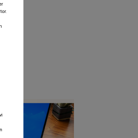
er
tor.
m
vi
an