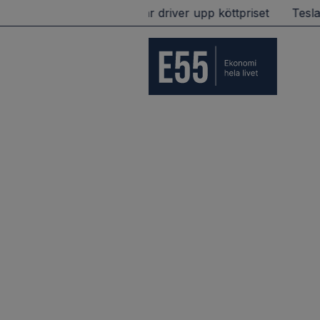
mekaniker tas återigen ut i strejk
Rekordmånga utrikesre