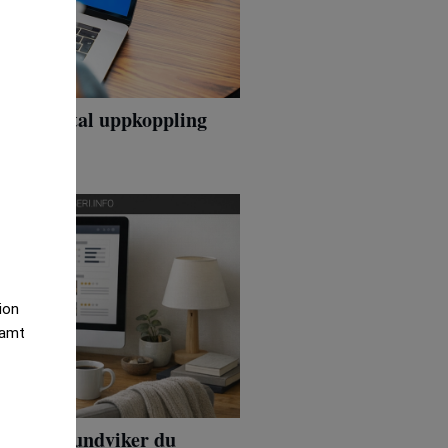
 hur digital uppkoppling
lever USA
tion
samt
ning – så undviker du