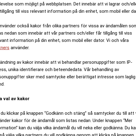
levelse som möjligt på webbplatsen. Det innebär att vi lagrar och/ell
tillgång till viss relevant information på din enhet, som mobil eller da
använder också kakor från olika partners för vissa av ändamålen so
as nedan som innebär att vår partners och/eller får tillgång till viss
evant information på din enhet, som mobil eller dator. Vi och våra
tners
använder.
ändning av kakor innebär att vi behandlar personuppgifter som IP-
ess, unika identifierare och beteendedata. Vår behandling av
sonuppgifter sker med samtycke eller berättigat intresse som laglig
nd.
a val av kakor
du klickar på knappen “Godkänn och stäng” så samtycker du till att 
änder kakor för de ändamål som listas nedan. Under knappen “Mer
ormation” kan du välja vilka ändamål du vill neka eller godkänna. Du k
så välja vilka partners du vill godkänna genom att klicka på knappen