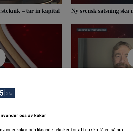
steknik – tar in kapital
Ny svensk satsning ska
pa begagnad elbil
Så stärker koncernen l
inför 2026
använder oss av kakor
ANNONS
använder kakor och liknande tekniker för att du ska få en så bra