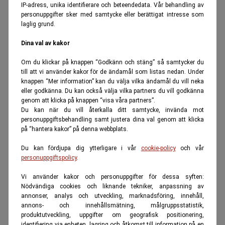
IP-adress, unika identifierare och beteendedata. Vår behandling av
personuppgifter sker med samtycke eller berättigat intresse som
laglig grund.
Dina val av kakor
Om du klickar på knappen “Godkänn och stäng” så samtycker du
till att vi använder kakor för de ändamål som listas nedan. Under
knappen “Mer information” kan du välja vilka ändamål du vill neka
eller godkänna. Du kan också välja vilka partners du vill godkänna
genom att klicka på knappen “visa våra partners”.
Du kan när du vill återkalla ditt samtycke, invända mot
personuppgiftsbehandling samt justera dina val genom att klicka
på “hantera kakor” på denna webbplats.
Du kan fördjupa dig ytterligare i vår
cookie-policy
och vår
personuppgiftspolicy
.
Vi använder kakor och personuppgifter för dessa syften:
Nödvändiga cookies och liknande tekniker, anpassning av
annonser, analys och utveckling, marknadsföring, innehåll,
annons- och innehållsmätning, målgruppsstatistik,
produktutveckling, uppgifter om geografisk positionering,
identifiering via enheten, lagring och åtkomst till information på en