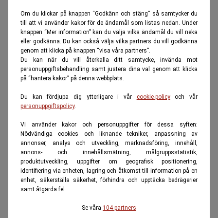
Om du klickar på knappen “Godkänn och stäng” så samtycker du
till att vi använder kakor för de ändamål som listas nedan. Under
knappen “Mer information” kan du välja vilka ändamål du vill neka
eller godkänna. Du kan också välja vilka partners du vill godkänna
genom att klicka på knappen “visa våra partners”.
Du kan när du vill återkalla ditt samtycke, invända mot
personuppgiftsbehandling samt justera dina val genom att klicka
på “hantera kakor” på denna webbplats.
Du kan fördjupa dig ytterligare i vår
cookie-policy
och vår
personuppgiftspolicy
.
Vi använder kakor och personuppgifter för dessa syften:
Nödvändiga cookies och liknande tekniker, anpassning av
annonser, analys och utveckling, marknadsföring, innehåll,
annons- och innehållsmätning, målgruppsstatistik,
produktutveckling, uppgifter om geografisk positionering,
identifiering via enheten, lagring och åtkomst till information på en
enhet, säkerställa säkerhet, förhindra och upptäcka bedrägerier
samt åtgärda fel.
Se våra
104 partners