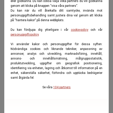
eller godkänna. Du kan också välja vilka partners du vill godkänna
genom att klicka på knappen “visa våra partners”.
Du kan när du vill återkalla ditt samtycke, invända mot
personuppgiftsbehandling samt justera dina val genom att klicka
på “hantera kakor” på denna webbplats.
Du kan fördjupa dig ytterligare i vår
cookie-policy
och vår
personuppgiftspolicy
.
Vi använder kakor och personuppgifter för dessa syften:
Nödvändiga cookies och liknande tekniker, anpassning av
annonser, analys och utveckling, marknadsföring, innehåll,
annons- och innehållsmätning, målgruppsstatistik,
produktutveckling, uppgifter om geografisk positionering,
identifiering via enheten, lagring och åtkomst till information på en
enhet, säkerställa säkerhet, förhindra och upptäcka bedrägerier
samt åtgärda fel.
Se våra
104 partners