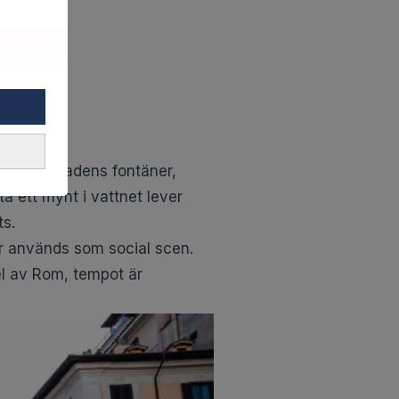
ända av stadens fontäner,
a ett mynt i vattnet lever
ts.
r används som social scen.
el av Rom, tempot är