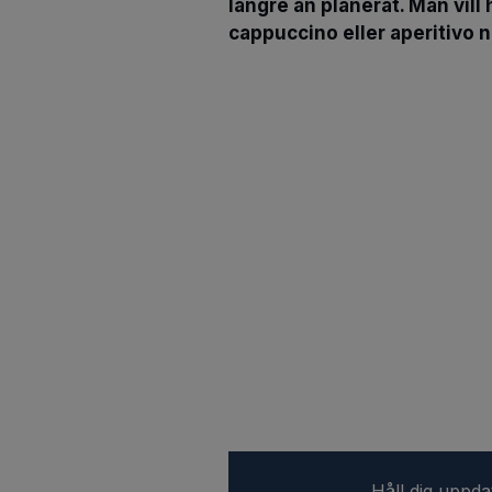
längre än planerat. Man vill h
cappuccino eller aperitivo n
Håll dig uppd