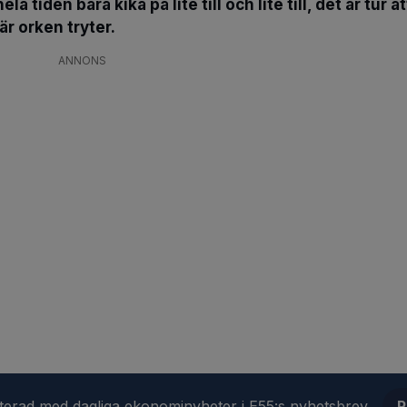
ela tiden bara kika på lite till och lite till, det är tur
är orken tryter.
ANNONS
aterad med dagliga ekonominyheter i E55:s nyhetsbrev
P