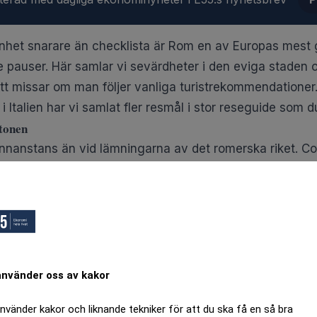
nhet snarare än checklista är Rom en av Europas mest g
e pauser. Här samlar vi sevärdheter i den eviga staden o
tt missar om man följer vanliga turistrekommendationer
 Italien har vi
samlat fler resmål i stor reseguide som d
 tonen
 annanstans än vid lämningarna av det romerska riket. C
 då Rom var världens maktcentrum. Intill ligger Forum 
ch kommersiella liv en gång utspelade sig.
 historien. Tempel, basilikor och triumfbågar ligger tätt
rdes härifrån.
använder oss av kakor
använder kakor och liknande tekniker för att du ska få en så bra