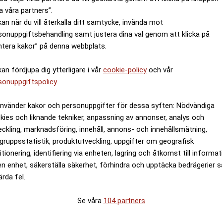
 kullar, bodde kejsarna. Härifrån har man utsikt över 
a våra partners”.
kan när du vill återkalla ditt samtycke, invända mot
 än 500 år Roms största och viktigaste arena, där hä
sonuppgiftsbehandling samt justera dina val genom att klicka på
ntera kakor” på denna webbplats.
ra sport. Här kunde kuskar från enkla förhållanden vi
ljontals åskådare.
kan fördjupa dig ytterligare i vår
cookie-policy
och vår
 du vill upptäcka?
Ta hjälp av en
jämförelsesajt för att 
sonuppgiftspolicy
.
h kom ihåg att boka boende, hitta
hotell som passar di
använder kakor och personuppgifter för dessa syften: Nödvändiga
kies och liknande tekniker, anpassning av annonser, analys och
ANNONS
eckling, marknadsföring, innehåll, annons- och innehållsmätning,
gruppsstatistik, produktutveckling, uppgifter om geografisk
itionering, identifiering via enheten, lagring och åtkomst till informa
en enhet, säkerställa säkerhet, förhindra och upptäcka bedrägerier 
ärda fel.
Se våra
104 partners