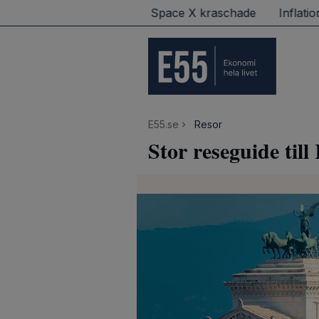
andat på Wall Street – Space X kraschade
Inflationen r
E55.se
Resor
Stor reseguide til