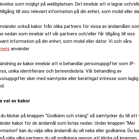
levelse som möjligt på webbplatsen. Det innebär att vi lagrar och/ell
tillgång till viss relevant information på din enhet, som mobil eller da
använder också kakor från olika partners för vissa av ändamålen so
as nedan som innebär att vår partners och/eller får tillgång till viss
evant information på din enhet, som mobil eller dator. Vi och våra
tners
använder.
ändning av kakor innebär att vi behandlar personuppgifter som IP-
ess, unika identifierare och beteendedata. Vår behandling av
sonuppgifter sker med samtycke eller berättigat intresse som laglig
nd.
a val av kakor
du klickar på knappen “Godkänn och stäng” så samtycker du till att 
änder kakor för de ändamål som listas nedan. Under knappen “Mer
ormation” kan du välja vilka ändamål du vill neka eller godkänna. Du k
ök även för den som är ljummet intresserad av historia.
så välja vilka partners du vill godkänna genom att klicka på knappen