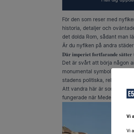
För den som reser med nyfike
historia, detaljer och oväntad
det dolda Rom, sådant man lä
Är du nyfiken på andra städer i
Där imperiet fortfarande sätter
Det är svårt att börja någon
monumental symbol för en tid
stadens politiska, religiösa o
Att vandra här är som att gå i
fungerade när Medelhavet sty
Vi 
Vi 