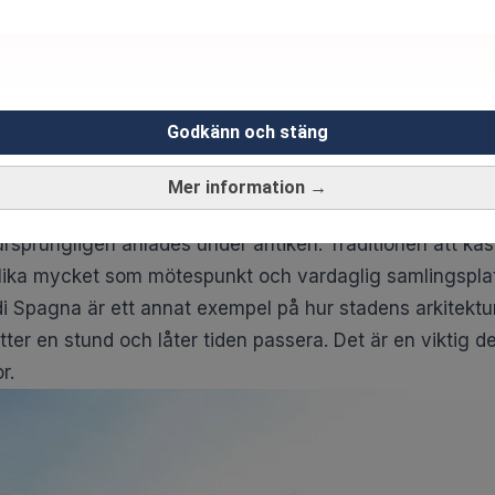
Godkänn och stäng
m
Mer information →
r i sina offentliga rum. Fontana di Trevi är den mest k
rsprungligen anlades under antiken. Traditionen att kast
 lika mycket som mötespunkt och vardaglig samlingspla
i Spagna är ett annat exempel på hur stadens arkitektu
ter en stund och låter tiden passera. Det är en viktig d
r.