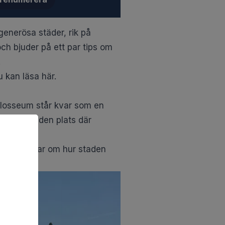
enerösa städer, rik på
ch bjuder på ett par tips om
.
u kan läsa här.
olosseum står kvar som en
Romanum, den plats där
 och berättar om hur staden