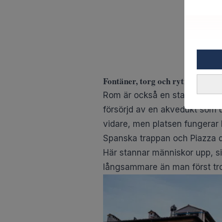
Fontäner, torg och rytmen i Ro
Rom är också en stad som leve
försörjd av en akvedukt som u
vidare, men platsen fungerar
Spanska trappan och Piazza d
Här stannar människor upp, sit
långsammare än man först tro