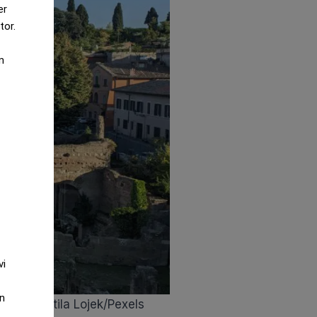
er
tor.
m
vi
an
 Foto: Attila Lojek/Pexels