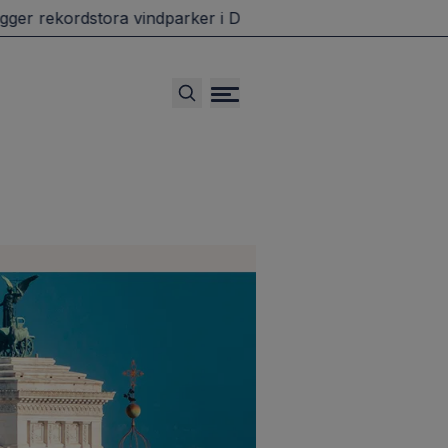
 rekordstora vindparker i Danmark
Grillande svenskar dr