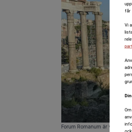
upp
får 
Vi 
list
rel
par
Anv
adr
per
gru
Din
Om 
anv
inf
Forum Romanum är värt ett bes
ock