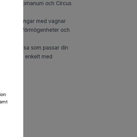
både Forum Romanum och Circus
stkapplöpningar med vagnar
nna enorma förmögenheter och
hitta den resa som passar din
g och boka enkelt med
tion
samt