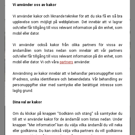
egen begravning
Vi använder oss av kakor
Vi använder kakor och liknande tekniker för att du ska få en så bra
upplevelse som möjligt på webbplatsen. Det innebär att vi lagrar
och/eller får tillgång till viss relevant information på din enhet, som
mobil eller dator.
Vi använder också kakor från olika partners för vissa av
ändamålen som listas nedan som innebär att vår partners
och/eller får tillgång till viss relevant information på din enhet, som
mobil eller dator. Vi och våra
partners
använder.
Användning av kakor innebär att vi behandlar personuppgifter som
IP-adress, unika identifierare och beteendedata. Vår behandling av
personuppgifter sker med samtycke eller berättigat intresse som
En sista investering i framtiden – gröna begravningar
laglig grund.
utmanar traditionen
Dina val av kakor
Om du klickar på knappen “Godkänn och stäng” så samtycker du
till att vi använder kakor för de ändamål som listas nedan. Under
knappen “Mer information” kan du välja vilka ändamål du vill neka
eller godkänna. Du kan också välja vilka partners du vill godkänna