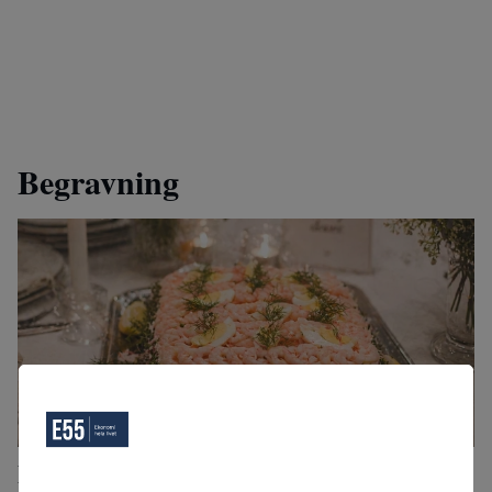
Begravning
Det här vill svenskar ha serverat på sin