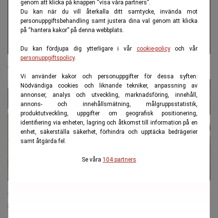
genom att klicka på knappen “visa våra partners”.
Du kan när du vill återkalla ditt samtycke, invända mot
personuppgiftsbehandling samt justera dina val genom att klicka
på “hantera kakor” på denna webbplats.
Du kan fördjupa dig ytterligare i vår
cookie-policy
och vår
personuppgiftspolicy
.
Sverige har världens längsta väntetid på begravning
Vi använder kakor och personuppgifter för dessa syften:
Nödvändiga cookies och liknande tekniker, anpassning av
annonser, analys och utveckling, marknadsföring, innehåll,
annons- och innehållsmätning, målgruppsstatistik,
produktutveckling, uppgifter om geografisk positionering,
identifiering via enheten, lagring och åtkomst till information på en
enhet, säkerställa säkerhet, förhindra och upptäcka bedrägerier
samt åtgärda fel.
Se våra
104 partners
Staten brister: Kostsamt för arvingarna – dödsbon
ska ses över