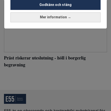
Godkänn och stäng
Mer information →
Präst riskerar uteslutning - höll i borgerlig
begravning
E55 är en oberoende och kostnadsfri nyhetskanal för