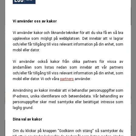
Vi använder oss av kakor
Bonnesen tillbaka i rätten – ”goda chanser”
Vi använder kakor och liknande tekniker för att du ska få en så bra
upplevelse som möjligt på webbplatsen. Det innebär att vi lagrar
och/eller får tillgång till viss relevant information på din enhet, som
mobil eller dator.
Vi använder också kakor från olika partners för vissa av
ändamålen som listas nedan som innebär att vår partners
och/eller får tillgång till viss relevant information på din enhet, som
mobil eller dator. Vi och våra
partners
använder.
Användning av kakor innebär att vi behandlar personuppgifter som
IP-adress, unika identifierare och beteendedata. Vår behandling av
personuppgifter sker med samtycke eller berättigat intresse som
laglig grund.
HD-dom om Trumps tullar nästa vecka – kanske
Dina val av kakor
Om du klickar på knappen “Godkänn och stäng” så samtycker du