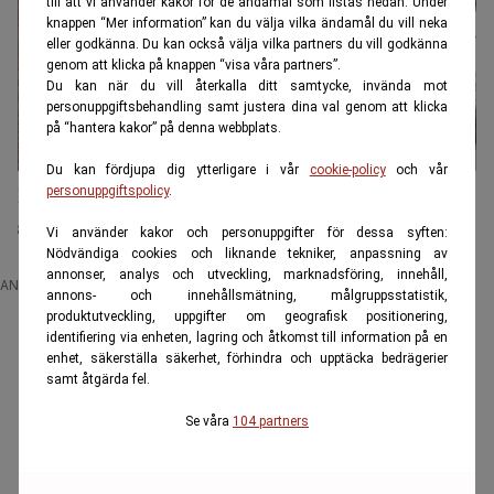
till att vi använder kakor för de ändamål som listas nedan. Under
knappen “Mer information” kan du välja vilka ändamål du vill neka
eller godkänna. Du kan också välja vilka partners du vill godkänna
genom att klicka på knappen “visa våra partners”.
Du kan när du vill återkalla ditt samtycke, invända mot
personuppgiftsbehandling samt justera dina val genom att klicka
på “hantera kakor” på denna webbplats.
Du kan fördjupa dig ytterligare i vår
cookie-policy
och vår
Kraftig hyreshöjning stoppas – lättnad för tusentals
personuppgiftspolicy
.
svenskar
Vi använder kakor och personuppgifter för dessa syften:
Nödvändiga cookies och liknande tekniker, anpassning av
annonser, analys och utveckling, marknadsföring, innehåll,
ANNONS
annons- och innehållsmätning, målgruppsstatistik,
produktutveckling, uppgifter om geografisk positionering,
identifiering via enheten, lagring och åtkomst till information på en
enhet, säkerställa säkerhet, förhindra och upptäcka bedrägerier
samt åtgärda fel.
Se våra
104 partners