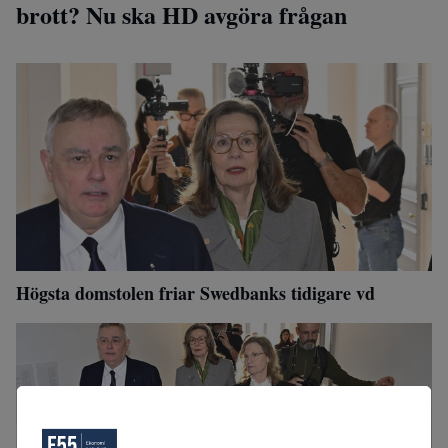
brott? Nu ska HD avgöra frågan
Högsta domstolen friar Swedbanks tidigare vd