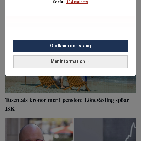
Se våra
104 partners
ISK: Höjd skatt med 1 017 kronor – om du har så
här mycket
Godkänn och stäng
Mer information →
Tusentals kronor mer i pension: Löneväxling spöar
ISK