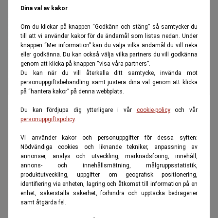
Dina val av kakor
Om du klickar på knappen “Godkänn och stäng” så samtycker du
till att vi använder kakor för de ändamål som listas nedan. Under
knappen “Mer information” kan du välja vilka ändamål du vill neka
eller godkänna. Du kan också välja vilka partners du vill godkänna
genom att klicka på knappen “visa våra partners”.
Du kan när du vill återkalla ditt samtycke, invända mot
personuppgiftsbehandling samt justera dina val genom att klicka
på “hantera kakor” på denna webbplats.
Nu höjs ISK-skatten
Du kan fördjupa dig ytterligare i vår
cookie-policy
och vår
personuppgiftspolicy
.
Vi använder kakor och personuppgifter för dessa syften:
Nödvändiga cookies och liknande tekniker, anpassning av
annonser, analys och utveckling, marknadsföring, innehåll,
annons- och innehållsmätning, målgruppsstatistik,
produktutveckling, uppgifter om geografisk positionering,
identifiering via enheten, lagring och åtkomst till information på en
enhet, säkerställa säkerhet, förhindra och upptäcka bedrägerier
samt åtgärda fel.