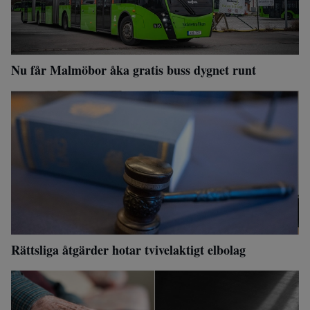
Nu får Malmöbor åka gratis buss dygnet runt
Rättsliga åtgärder hotar tvivelaktigt elbolag