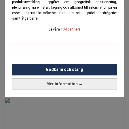
produktutveckling, uppgifter om geografisk positionering,
identifiering via enheten, lagring och åtkomst till information på en
95-åring rånades i sitt hem - fyra män häktade
enhet, säkerställa säkerhet, förhindra och upptäcka bedrägerier
samt åtgärda fel.
Se våra
104 partners
Godkänn och stäng
Mer information →
Personal på äldreboende misstänks för stöld