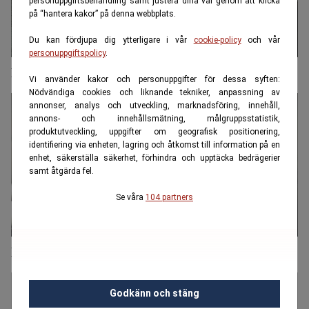
personuppgiftsbehandling samt justera dina val genom att klicka
på “hantera kakor” på denna webbplats.
Du kan fördjupa dig ytterligare i vår
cookie-policy
och vår
personuppgiftspolicy
.
PwC slår tillbaka: Stämningen saknar grund
Vi använder kakor och personuppgifter för dessa syften:
Nödvändiga cookies och liknande tekniker, anpassning av
annonser, analys och utveckling, marknadsföring, innehåll,
annons- och innehållsmätning, målgruppsstatistik,
produktutveckling, uppgifter om geografisk positionering,
identifiering via enheten, lagring och åtkomst till information på en
enhet, säkerställa säkerhet, förhindra och upptäcka bedrägerier
samt åtgärda fel.
Se våra
104 partners
Det skakar fortfarande svenska fondsparare
Godkänn och stäng