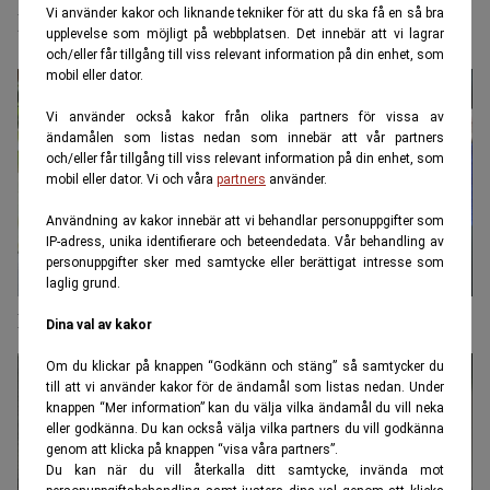
premiepensionerna
Vi använder kakor och liknande tekniker för att du ska få en så bra
upplevelse som möjligt på webbplatsen. Det innebär att vi lagrar
och/eller får tillgång till viss relevant information på din enhet, som
mobil eller dator.
Vi använder också kakor från olika partners för vissa av
ändamålen som listas nedan som innebär att vår partners
och/eller får tillgång till viss relevant information på din enhet, som
mobil eller dator. Vi och våra
partners
använder.
Användning av kakor innebär att vi behandlar personuppgifter som
IP-adress, unika identifierare och beteendedata. Vår behandling av
personuppgifter sker med samtycke eller berättigat intresse som
laglig grund.
Professorn: Då sparar du för mycket till pensionen
Dina val av kakor
Om du klickar på knappen “Godkänn och stäng” så samtycker du
till att vi använder kakor för de ändamål som listas nedan. Under
knappen “Mer information” kan du välja vilka ändamål du vill neka
eller godkänna. Du kan också välja vilka partners du vill godkänna
genom att klicka på knappen “visa våra partners”.
Du kan när du vill återkalla ditt samtycke, invända mot