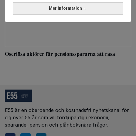
Mer information →
Oseriösa aktörer får pensionsspararna att rasa
E55 är en oberoende och kostnadsfri nyhetskanal för
dig över 55 år som vill fördjupa dig i ekonomi,
sparande, pension och plånboksnära frågor.