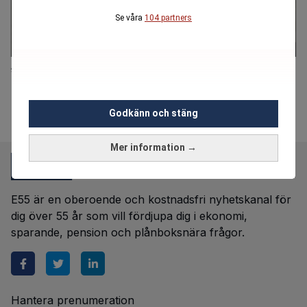
Se våra
104 partners
”Fanns uppskruvade förhoppningar”
Godkänn och stäng
Mer information →
E55 är en oberoende och kostnadsfri nyhetskanal för
dig över 55 år som vill fördjupa dig i ekonomi,
sparande, pension och plånboksnära frågor.
Hantera prenumeration