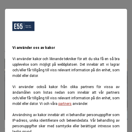
sanktionshot
Vi använder oss av kakor
Vi använder kakor och liknande tekniker för att du ska få en så bra
upplevelse som möjligt på webbplatsen. Det innebär att vi lagrar
och/eller får tillgång till viss relevant information på din enhet, som
mobil eller dator.
Vi använder också kakor från olika partners för vissa av
ändamålen som listas nedan som innebär att vår partners
och/eller får tillgång till viss relevant information på din enhet, som
mobil eller dator. Vi och våra
partners
använder.
Användning av kakor innebär att vi behandlar personuppgifter som
IP-adress, unika identifierare och beteendedata. Vår behandling av
Sverige: Stoppa export av lyxvaror till
personuppgifter sker med samtycke eller berättigat intresse som
laglig grund.