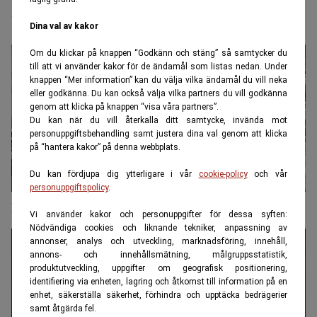
Ryssland
Dina val av kakor
Om du klickar på knappen “Godkänn och stäng” så samtycker du
till att vi använder kakor för de ändamål som listas nedan. Under
knappen “Mer information” kan du välja vilka ändamål du vill neka
eller godkänna. Du kan också välja vilka partners du vill godkänna
genom att klicka på knappen “visa våra partners”.
Du kan när du vill återkalla ditt samtycke, invända mot
personuppgiftsbehandling samt justera dina val genom att klicka
på “hantera kakor” på denna webbplats.
Du kan fördjupa dig ytterligare i vår
cookie-policy
och vår
personuppgiftspolicy
.
En påse vete för en lyx-suv – Rysslands nya drag
Vi använder kakor och personuppgifter för dessa syften:
Nödvändiga cookies och liknande tekniker, anpassning av
annonser, analys och utveckling, marknadsföring, innehåll,
annons- och innehållsmätning, målgruppsstatistik,
produktutveckling, uppgifter om geografisk positionering,
identifiering via enheten, lagring och åtkomst till information på en
enhet, säkerställa säkerhet, förhindra och upptäcka bedrägerier
samt åtgärda fel.