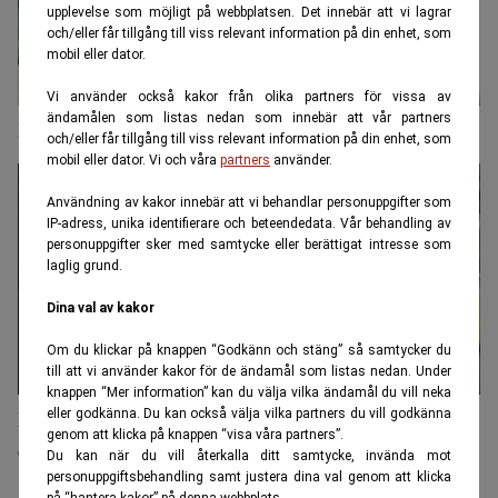
upplevelse som möjligt på webbplatsen. Det innebär att vi lagrar
och/eller får tillgång till viss relevant information på din enhet, som
mobil eller dator.
Vi använder också kakor från olika partners för vissa av
ändamålen som listas nedan som innebär att vår partners
Inkasso: Allt fler bostadsrättsägare riskerar vräkning
och/eller får tillgång till viss relevant information på din enhet, som
mobil eller dator. Vi och våra
partners
använder.
Användning av kakor innebär att vi behandlar personuppgifter som
IP-adress, unika identifierare och beteendedata. Vår behandling av
personuppgifter sker med samtycke eller berättigat intresse som
laglig grund.
Dina val av kakor
Om du klickar på knappen “Godkänn och stäng” så samtycker du
till att vi använder kakor för de ändamål som listas nedan. Under
knappen “Mer information” kan du välja vilka ändamål du vill neka
Matpriserna har ökat med 25 procent på tre år och
eller godkänna. Du kan också välja vilka partners du vill godkänna
genom att klicka på knappen “visa våra partners”.
de fortsätter öka
Du kan när du vill återkalla ditt samtycke, invända mot
personuppgiftsbehandling samt justera dina val genom att klicka
på “hantera kakor” på denna webbplats.