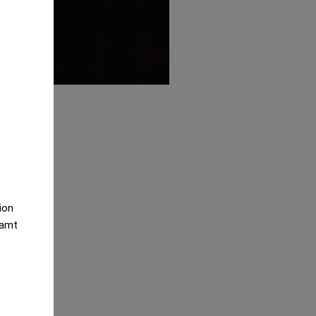
are
tion
samt