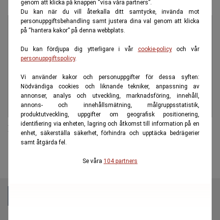
genom att klicka på knappen “visa våra partners”.
Du kan när du vill återkalla ditt samtycke, invända mot
personuppgiftsbehandling samt justera dina val genom att klicka
på “hantera kakor” på denna webbplats.
Du kan fördjupa dig ytterligare i vår
cookie-policy
och vår
personuppgiftspolicy
.
Vi använder kakor och personuppgifter för dessa syften:
Nödvändiga cookies och liknande tekniker, anpassning av
annonser, analys och utveckling, marknadsföring, innehåll,
annons- och innehållsmätning, målgruppsstatistik,
produktutveckling, uppgifter om geografisk positionering,
identifiering via enheten, lagring och åtkomst till information på en
News55 Seniorevent kommer till Karlstad
enhet, säkerställa säkerhet, förhindra och upptäcka bedrägerier
samt åtgärda fel.
Se våra
104 partners
E55 är en oberoende och kostnadsfri nyhetskanal för