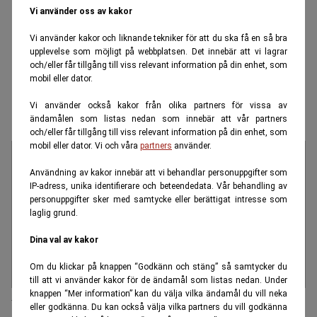
Vi använder oss av kakor
Vi använder kakor och liknande tekniker för att du ska få en så bra
upplevelse som möjligt på webbplatsen. Det innebär att vi lagrar
och/eller får tillgång till viss relevant information på din enhet, som
mobil eller dator.
Vi använder också kakor från olika partners för vissa av
Sten & Stanley
ändamålen som listas nedan som innebär att vår partners
och/eller får tillgång till viss relevant information på din enhet, som
mobil eller dator. Vi och våra
partners
använder.
Användning av kakor innebär att vi behandlar personuppgifter som
IP-adress, unika identifierare och beteendedata. Vår behandling av
personuppgifter sker med samtycke eller berättigat intresse som
laglig grund.
Dina val av kakor
Om du klickar på knappen “Godkänn och stäng” så samtycker du
till att vi använder kakor för de ändamål som listas nedan. Under
knappen “Mer information” kan du välja vilka ändamål du vill neka
Välbesökt mässa för seniorer i Karlstad
eller godkänna. Du kan också välja vilka partners du vill godkänna