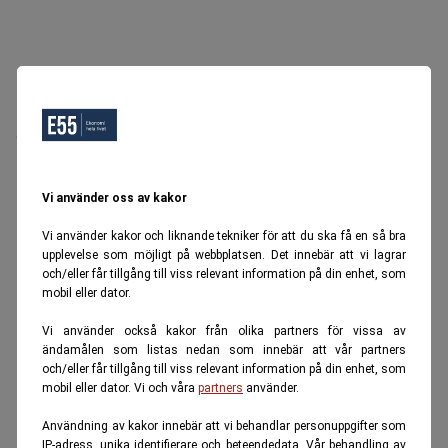
Oops, Ett fel inträffade.
Försök igen senare.
Tillbaka till startsidan
Vi använder oss av kakor
Vi använder kakor och liknande tekniker för att du ska få en så bra
upplevelse som möjligt på webbplatsen. Det innebär att vi lagrar
och/eller får tillgång till viss relevant information på din enhet, som
mobil eller dator.
Vi använder också kakor från olika partners för vissa av
ändamålen som listas nedan som innebär att vår partners
och/eller får tillgång till viss relevant information på din enhet, som
mobil eller dator. Vi och våra
partners
använder.
Användning av kakor innebär att vi behandlar personuppgifter som
IP-adress, unika identifierare och beteendedata. Vår behandling av