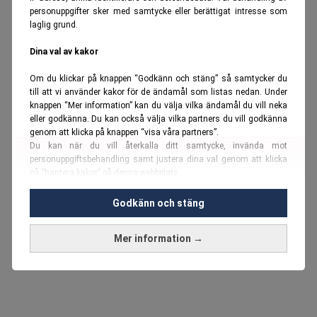
personuppgifter sker med samtycke eller berättigat intresse som
laglig grund.
Dina val av kakor
Om du klickar på knappen “Godkänn och stäng” så samtycker du
till att vi använder kakor för de ändamål som listas nedan. Under
knappen “Mer information” kan du välja vilka ändamål du vill neka
eller godkänna. Du kan också välja vilka partners du vill godkänna
genom att klicka på knappen “visa våra partners”.
Du kan när du vill återkalla ditt samtycke, invända mot
personuppgiftsbehandling samt justera dina val genom att klicka
på “hantera kakor” på denna webbplats.
Du kan fördjupa dig ytterligare i vår
cookie-policy
och vår
Godkänn och stäng
personuppgiftspolicy
.
Mer information →
Vi använder kakor och personuppgifter för dessa syften:
Nödvändiga cookies och liknande tekniker, anpassning av
annonser, analys och utveckling, marknadsföring, innehåll,
annons- och innehållsmätning, målgruppsstatistik,
produktutveckling, uppgifter om geografisk positionering,
identifiering via enheten, lagring och åtkomst till information på en