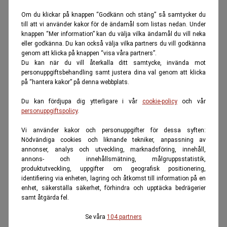
Om du klickar på knappen “Godkänn och stäng” så samtycker du
till att vi använder kakor för de ändamål som listas nedan. Under
knappen “Mer information” kan du välja vilka ändamål du vill neka
eller godkänna. Du kan också välja vilka partners du vill godkänna
genom att klicka på knappen “visa våra partners”.
Du kan när du vill återkalla ditt samtycke, invända mot
personuppgiftsbehandling samt justera dina val genom att klicka
på “hantera kakor” på denna webbplats.
Du kan fördjupa dig ytterligare i vår
cookie-policy
och vår
personuppgiftspolicy
.
Vi använder kakor och personuppgifter för dessa syften:
Nödvändiga cookies och liknande tekniker, anpassning av
annonser, analys och utveckling, marknadsföring, innehåll,
annons- och innehållsmätning, målgruppsstatistik,
produktutveckling, uppgifter om geografisk positionering,
identifiering via enheten, lagring och åtkomst till information på en
enhet, säkerställa säkerhet, förhindra och upptäcka bedrägerier
samt åtgärda fel.
Se våra
104 partners