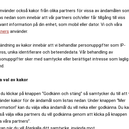
använder också kakor från olika partners för vissa av ändamålen so
as nedan som innebär att vår partners och/eller får tillgång till viss
evant information på din enhet, som mobil eller dator. Vi och våra
tners
använder.
ändning av kakor innebär att vi behandlar personuppgifter som IP-
ess, unika identifierare och beteendedata. Vår behandling av
sonuppgifter sker med samtycke eller berättigat intresse som laglig
nd.
a val av kakor
du klickar på knappen “Godkänn och stäng” så samtycker du till att 
änder kakor för de ändamål som listas nedan. Under knappen “Mer
ormation” kan du välja vilka ändamål du vill neka eller godkänna. Du k
så välja vilka partners du vill godkänna genom att klicka på knappen
a våra partners”.
kan när du vill återkalla ditt samtycke, invända mot