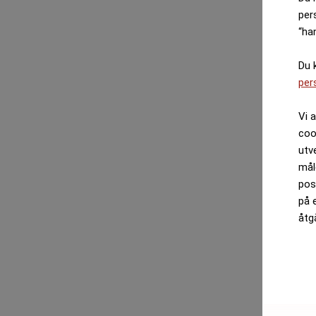
per
“ha
Du 
per
Vi 
coo
utv
mål
pos
på 
åtg