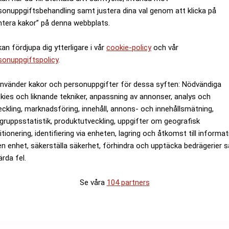
sonuppgiftsbehandling samt justera dina val genom att klicka på
ntera kakor” på denna webbplats.
kan fördjupa dig ytterligare i vår
cookie-policy
och vår
sonuppgiftspolicy
.
använder kakor och personuppgifter för dessa syften: Nödvändiga
kies och liknande tekniker, anpassning av annonser, analys och
eckling, marknadsföring, innehåll, annons- och innehållsmätning,
gruppsstatistik, produktutveckling, uppgifter om geografisk
itionering, identifiering via enheten, lagring och åtkomst till informa
en enhet, säkerställa säkerhet, förhindra och upptäcka bedrägerier 
ärda fel.
Se våra
104 partners