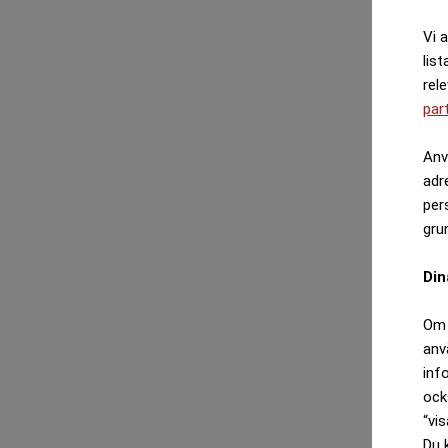
Vi 
list
rel
par
Anv
adr
per
gru
Din
Om 
anv
inf
ock
“vis
Du 