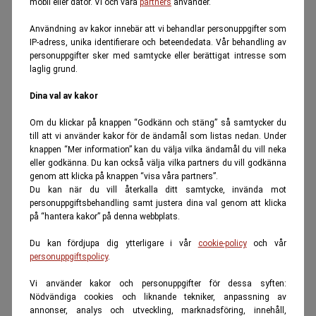
mobil eller dator. Vi och våra
partners
använder.
Användning av kakor innebär att vi behandlar personuppgifter som
IP-adress, unika identifierare och beteendedata. Vår behandling av
personuppgifter sker med samtycke eller berättigat intresse som
laglig grund.
Dina val av kakor
Om du klickar på knappen “Godkänn och stäng” så samtycker du
till att vi använder kakor för de ändamål som listas nedan. Under
knappen “Mer information” kan du välja vilka ändamål du vill neka
eller godkänna. Du kan också välja vilka partners du vill godkänna
genom att klicka på knappen “visa våra partners”.
Du kan när du vill återkalla ditt samtycke, invända mot
personuppgiftsbehandling samt justera dina val genom att klicka
på “hantera kakor” på denna webbplats.
Du kan fördjupa dig ytterligare i vår
cookie-policy
och vår
personuppgiftspolicy
.
Vi använder kakor och personuppgifter för dessa syften:
Nödvändiga cookies och liknande tekniker, anpassning av
annonser, analys och utveckling, marknadsföring, innehåll,