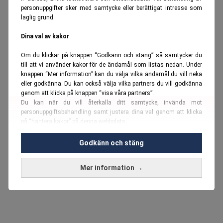
personuppgifter sker med samtycke eller berättigat intresse som
laglig grund.
Dina val av kakor
Om du klickar på knappen “Godkänn och stäng” så samtycker du
till att vi använder kakor för de ändamål som listas nedan. Under
knappen “Mer information” kan du välja vilka ändamål du vill neka
eller godkänna. Du kan också välja vilka partners du vill godkänna
genom att klicka på knappen “visa våra partners”.
Du kan när du vill återkalla ditt samtycke, invända mot
personuppgiftsbehandling samt justera dina val genom att klicka
på “hantera kakor” på denna webbplats.
Du kan fördjupa dig ytterligare i vår
cookie-policy
och vår
Godkänn och stäng
personuppgiftspolicy
.
Mer information →
Vi använder kakor och personuppgifter för dessa syften:
Nödvändiga cookies och liknande tekniker, anpassning av
annonser, analys och utveckling, marknadsföring, innehåll,
annons- och innehållsmätning, målgruppsstatistik,
produktutveckling, uppgifter om geografisk positionering,
identifiering via enheten, lagring och åtkomst till information på en