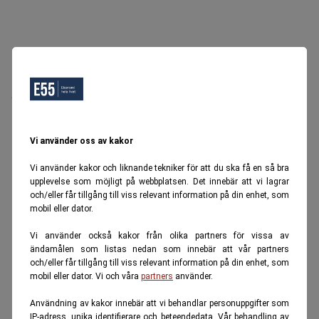
Oops, Ett fel inträffade.
Försök igen senare.
Tillbaka till startsidan
Vi använder oss av kakor
Vi använder kakor och liknande tekniker för att du ska få en så bra
upplevelse som möjligt på webbplatsen. Det innebär att vi lagrar
och/eller får tillgång till viss relevant information på din enhet, som
mobil eller dator.
Vi använder också kakor från olika partners för vissa av
ändamålen som listas nedan som innebär att vår partners
och/eller får tillgång till viss relevant information på din enhet, som
mobil eller dator. Vi och våra
partners
använder.
Användning av kakor innebär att vi behandlar personuppgifter som
IP-adress, unika identifierare och beteendedata. Vår behandling av