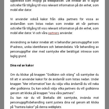
upplevelse som möjligt på webbplatsen. Det innebär att vi lagrar
och/eller får tillgång till viss relevant information på din enhet, som
mobil eller dator.
Vi använder också kakor från olika partners för vissa av
ändamålen som listas nedan som innebär att vår partners
och/eller får tillgång till viss relevant information på din enhet, som
mobil eller dator. Vi och våra
partners
använder.
Användning av kakor innebär att vi behandlar personuppgifter som
IP-adress, unika identifierare och beteendedata. Vår behandling av
personuppgifter sker med samtycke eller berättigat intresse som
laglig grund.
Dina val av kakor
Om du klickar på knappen “Godkänn och stäng” så samtycker du
till att vi använder kakor för de ändamål som listas nedan. Under
knappen “Mer information” kan du välja vilka ändamål du vill neka
eller godkänna. Du kan också välja vilka partners du vill godkänna
genom att klicka på knappen “visa våra partners”.
Du kan när du vill återkalla ditt samtycke, invända mot
personuppgiftsbehandling samt justera dina val genom att klicka
på “hantera kakor” på denna webbplats.