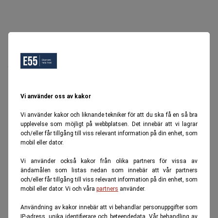
Oops, Ett fel inträffade.
Försök igen senare.
Tillbaka till startsidan
Vi använder oss av kakor
Vi använder kakor och liknande tekniker för att du ska få en så bra
upplevelse som möjligt på webbplatsen. Det innebär att vi lagrar
och/eller får tillgång till viss relevant information på din enhet, som
mobil eller dator.
Vi använder också kakor från olika partners för vissa av
ändamålen som listas nedan som innebär att vår partners
och/eller får tillgång till viss relevant information på din enhet, som
mobil eller dator. Vi och våra
partners
använder.
Användning av kakor innebär att vi behandlar personuppgifter som
IP-adress, unika identifierare och beteendedata. Vår behandling av