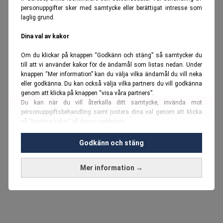
personuppgifter sker med samtycke eller berättigat intresse som
laglig grund.
Dina val av kakor
Om du klickar på knappen “Godkänn och stäng” så samtycker du
till att vi använder kakor för de ändamål som listas nedan. Under
knappen “Mer information” kan du välja vilka ändamål du vill neka
eller godkänna. Du kan också välja vilka partners du vill godkänna
genom att klicka på knappen “visa våra partners”.
Du kan när du vill återkalla ditt samtycke, invända mot
personuppgiftsbehandling samt justera dina val genom att klicka
på “hantera kakor” på denna webbplats.
Du kan fördjupa dig ytterligare i vår
cookie-policy
och vår
Godkänn och stäng
personuppgiftspolicy
.
Mer information →
Vi använder kakor och personuppgifter för dessa syften:
Nödvändiga cookies och liknande tekniker, anpassning av
annonser, analys och utveckling, marknadsföring, innehåll,
annons- och innehållsmätning, målgruppsstatistik,
produktutveckling, uppgifter om geografisk positionering,
identifiering via enheten, lagring och åtkomst till information på en