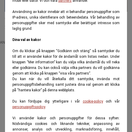
mobil eller dator. Vi och våra
partners
använder.
Användning av kakor innebär att vi behandlar personuppgifter som
Okänd ersättning från Försäkringskassan kan
IP-adress, unika identifierare och beteendedata. Vår behandling av
personuppgifter sker med samtycke eller berättigat intresse som
förändra ditt liv
laglig grund.
Dina val av kakor
ANNONS
Om du klickar på knappen “Godkänn och stäng” så samtycker du
till att vi använder kakor för de ändamål som listas nedan. Under
knappen “Mer information” kan du välja vilka ändamål du vill neka
eller godkänna. Du kan också välja vilka partners du vill godkänna
genom att klicka på knappen “visa våra partners”.
Du kan när du vill återkalla ditt samtycke, invända mot
personuppgiftsbehandling samt justera dina val genom att klicka
på “hantera kakor” på denna webbplats.
Du kan fördjupa dig ytterligare i vår
cookie-policy
och vår
personuppgiftspolicy
.
Vi använder kakor och personuppgifter för dessa syften:
Nödvändiga cookies och liknande tekniker, anpassning av
annonser, analys och utveckling, marknadsföring, innehåll,