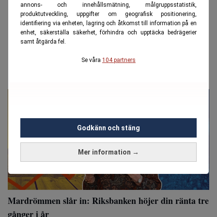
annons- och innehållsmätning, målgruppsstatistik,
produktutveckling, uppgifter om geografisk positionering,
identifiering via enheten, lagring och åtkomst till information på en
enhet, säkerställa säkerhet, förhindra och upptäcka bedrägerier
samt åtgärda fel.
Se våra
104 partners
Godkänn och stäng
Mer information →
Mardrömmen slår in: Riksbanken höjer din ränta tre
gånger i år