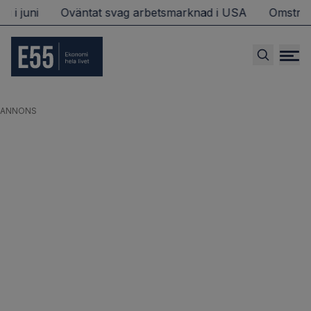
i
Oväntat svag arbetsmarknad i USA
Omstridd svensk
ANNONS