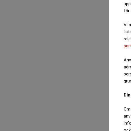
upp
får 
Vi 
list
rel
par
Anv
adr
per
gru
Din
Om 
anv
inf
ock