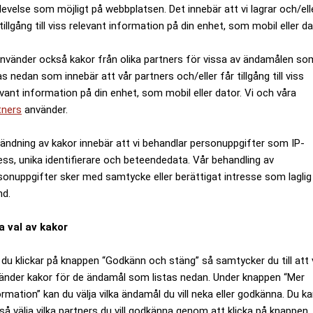
levelse som möjligt på webbplatsen. Det innebär att vi lagrar och/ell
tillgång till viss relevant information på din enhet, som mobil eller da
använder också kakor från olika partners för vissa av ändamålen so
as nedan som innebär att vår partners och/eller får tillgång till viss
evant information på din enhet, som mobil eller dator. Vi och våra
tners
använder.
ändning av kakor innebär att vi behandlar personuppgifter som IP-
ess, unika identifierare och beteendedata. Vår behandling av
sonuppgifter sker med samtycke eller berättigat intresse som laglig
nd.
a val av kakor
du klickar på knappen “Godkänn och stäng” så samtycker du till att 
änder kakor för de ändamål som listas nedan. Under knappen “Mer
ormation” kan du välja vilka ändamål du vill neka eller godkänna. Du k
så välja vilka partners du vill godkänna genom att klicka på knappen