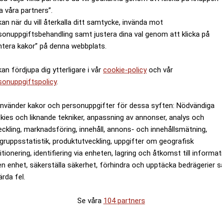
a våra partners”.
kan när du vill återkalla ditt samtycke, invända mot
sonuppgiftsbehandling samt justera dina val genom att klicka på
ntera kakor” på denna webbplats.
kan fördjupa dig ytterligare i vår
cookie-policy
och vår
sonuppgiftspolicy
.
använder kakor och personuppgifter för dessa syften: Nödvändiga
kies och liknande tekniker, anpassning av annonser, analys och
eckling, marknadsföring, innehåll, annons- och innehållsmätning,
gruppsstatistik, produktutveckling, uppgifter om geografisk
itionering, identifiering via enheten, lagring och åtkomst till informa
en enhet, säkerställa säkerhet, förhindra och upptäcka bedrägerier 
ärda fel.
Se våra
104 partners