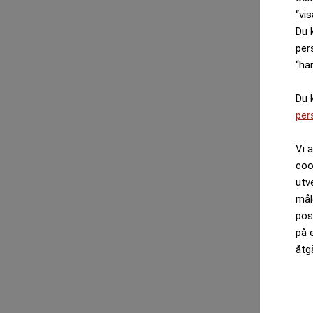
“vis
Du 
per
“ha
Du 
per
Vi 
coo
utv
mål
pos
på 
åtg