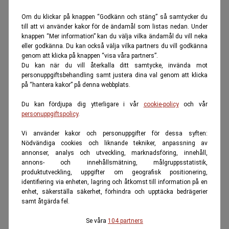
Om du klickar på knappen “Godkänn och stäng” så samtycker du
till att vi använder kakor för de ändamål som listas nedan. Under
knappen “Mer information” kan du välja vilka ändamål du vill neka
eller godkänna. Du kan också välja vilka partners du vill godkänna
genom att klicka på knappen “visa våra partners”.
Du kan när du vill återkalla ditt samtycke, invända mot
personuppgiftsbehandling samt justera dina val genom att klicka
på “hantera kakor” på denna webbplats.
Du kan fördjupa dig ytterligare i vår
cookie-policy
och vår
personuppgiftspolicy
.
Vi använder kakor och personuppgifter för dessa syften:
Nödvändiga cookies och liknande tekniker, anpassning av
annonser, analys och utveckling, marknadsföring, innehåll,
annons- och innehållsmätning, målgruppsstatistik,
produktutveckling, uppgifter om geografisk positionering,
identifiering via enheten, lagring och åtkomst till information på en
enhet, säkerställa säkerhet, förhindra och upptäcka bedrägerier
samt åtgärda fel.
Se våra
104 partners