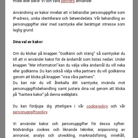
mobil eller dator. Vi och våra
partners
använder.
Användning av kakor innebär att vi behandlar personuppgifter som
IP-adress, unika identifierare och beteendedata. Vår behandling av
personuppgifter sker med samtycke eller berättigat intresse som
laglig grund.
Dina val av kakor
Om du klickar på knappen “Godkänn och stäng” så samtycker du
till att vi använder kakor för de ändamål som listas nedan. Under
knappen “Mer information” kan du välja vilka ändamål du vill neka
eller godkänna. Du kan också välja vilka partners du vill godkänna
genom att klicka på knappen “visa våra partners”.
Du kan när du vill återkalla ditt samtycke, invända mot
personuppgiftsbehandling samt justera dina val genom att klicka
på “hantera kakor” på denna webbplats.
Du kan fördjupa dig ytterligare i vår
cookie-policy
och vår
personuppgiftspolicy
.
Vi använder kakor och personuppgifter för dessa syften:
Nödvändiga cookies och liknande tekniker, anpassning av
annonser, analys och utveckling, marknadsföring, innehåll,