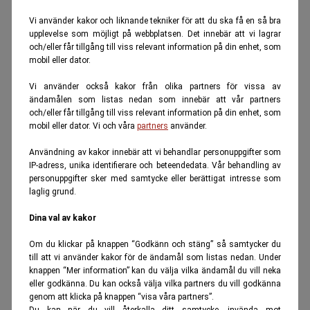
Vi använder kakor och liknande tekniker för att du ska få en så bra
upplevelse som möjligt på webbplatsen. Det innebär att vi lagrar
och/eller får tillgång till viss relevant information på din enhet, som
mobil eller dator.
Vi använder också kakor från olika partners för vissa av
ändamålen som listas nedan som innebär att vår partners
och/eller får tillgång till viss relevant information på din enhet, som
mobil eller dator. Vi och våra
partners
använder.
Användning av kakor innebär att vi behandlar personuppgifter som
IP-adress, unika identifierare och beteendedata. Vår behandling av
personuppgifter sker med samtycke eller berättigat intresse som
laglig grund.
Dina val av kakor
Om du klickar på knappen “Godkänn och stäng” så samtycker du
till att vi använder kakor för de ändamål som listas nedan. Under
knappen “Mer information” kan du välja vilka ändamål du vill neka
eller godkänna. Du kan också välja vilka partners du vill godkänna
genom att klicka på knappen “visa våra partners”.
Du kan när du vill återkalla ditt samtycke, invända mot