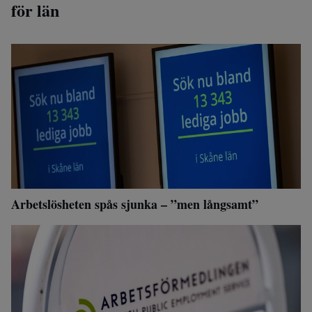
för län
Arbetslösheten spås sjunka – ”men långsamt”