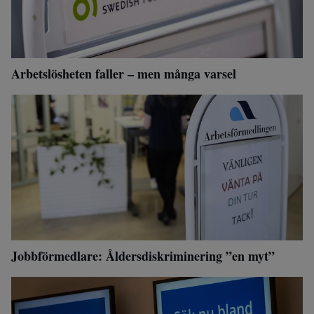
Arbetslösheten faller – men många varsel
Jobbförmedlare: Åldersdiskriminering ”en myt”