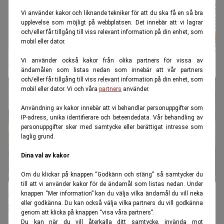
Vi använder kakor och liknande tekniker för att du ska få en så bra
upplevelse som möjligt på webbplatsen. Det innebär att vi lagrar
och/eller får tillgång till viss relevant information på din enhet, som
mobil eller dator.
Ljuspunkten: Här ökar inte arbetslösheten
Vi använder också kakor från olika partners för vissa av
ändamålen som listas nedan som innebär att vår partners
och/eller får tillgång till viss relevant information på din enhet, som
mobil eller dator. Vi och våra
partners
använder.
Användning av kakor innebär att vi behandlar personuppgifter som
IP-adress, unika identifierare och beteendedata. Vår behandling av
personuppgifter sker med samtycke eller berättigat intresse som
laglig grund.
Dina val av kakor
Om du klickar på knappen “Godkänn och stäng” så samtycker du
till att vi använder kakor för de ändamål som listas nedan. Under
Arbetslösheten håller sig kvar: Fast på rekordhöga
knappen “Mer information” kan du välja vilka ändamål du vill neka
eller godkänna. Du kan också välja vilka partners du vill godkänna
nivåer
genom att klicka på knappen “visa våra partners”.
Du kan när du vill återkalla ditt samtycke, invända mot