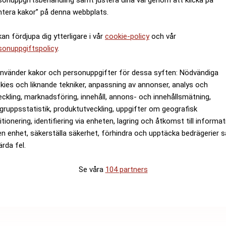
ntera kakor” på denna webbplats.
kan fördjupa dig ytterligare i vår
cookie-policy
och vår
sonuppgiftspolicy
.
använder kakor och personuppgifter för dessa syften: Nödvändiga
kies och liknande tekniker, anpassning av annonser, analys och
eckling, marknadsföring, innehåll, annons- och innehållsmätning,
gruppsstatistik, produktutveckling, uppgifter om geografisk
itionering, identifiering via enheten, lagring och åtkomst till informa
en enhet, säkerställa säkerhet, förhindra och upptäcka bedrägerier 
ärda fel.
Se våra
104 partners