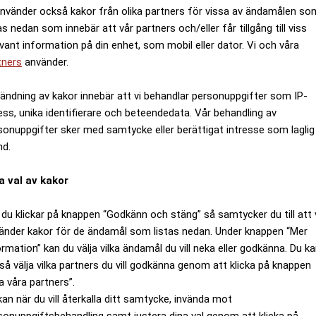
använder också kakor från olika partners för vissa av ändamålen so
as nedan som innebär att vår partners och/eller får tillgång till viss
evant information på din enhet, som mobil eller dator. Vi och våra
tners
använder.
ändning av kakor innebär att vi behandlar personuppgifter som IP-
ess, unika identifierare och beteendedata. Vår behandling av
sonuppgifter sker med samtycke eller berättigat intresse som laglig
nd.
a val av kakor
du klickar på knappen “Godkänn och stäng” så samtycker du till att 
änder kakor för de ändamål som listas nedan. Under knappen “Mer
ormation” kan du välja vilka ändamål du vill neka eller godkänna. Du k
så välja vilka partners du vill godkänna genom att klicka på knappen
a våra partners”.
kan när du vill återkalla ditt samtycke, invända mot
sonuppgiftsbehandling samt justera dina val genom att klicka på