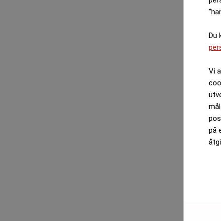
“ha
Du 
per
Vi 
coo
utv
mål
pos
på 
åtg