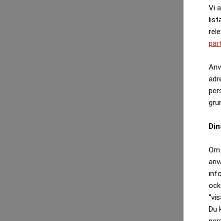
Vi 
list
rel
par
Anv
adr
per
gru
Din
Om 
anv
inf
ock
“vis
Du 
per