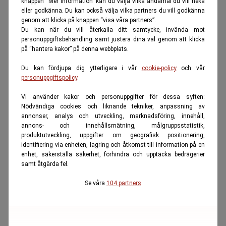
knappen “Mer information” kan du välja vilka ändamål du vill neka
eller godkänna. Du kan också välja vilka partners du vill godkänna
genom att klicka på knappen “visa våra partners”.
Du kan när du vill återkalla ditt samtycke, invända mot
personuppgiftsbehandling samt justera dina val genom att klicka
på “hantera kakor” på denna webbplats.
Du kan fördjupa dig ytterligare i vår
cookie-policy
och vår
personuppgiftspolicy
.
Vi använder kakor och personuppgifter för dessa syften:
Nödvändiga cookies och liknande tekniker, anpassning av
annonser, analys och utveckling, marknadsföring, innehåll,
annons- och innehållsmätning, målgruppsstatistik,
produktutveckling, uppgifter om geografisk positionering,
identifiering via enheten, lagring och åtkomst till information på en
enhet, säkerställa säkerhet, förhindra och upptäcka bedrägerier
samt åtgärda fel.
Se våra
104 partners