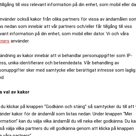
tillgång till viss relevant information på din enhet, som mobil eller da
använder också kakor från olika partners för vissa av ändamålen so
as nedan som innebär att vår partners och/eller får tillgång till viss
evant information på din enhet, som mobil eller dator. Vi och våra
tners
använder.
ändning av kakor innebär att vi behandlar personuppgifter som IP-
ess, unika identifierare och beteendedata. Vår behandling av
sonuppgifter sker med samtycke eller berättigat intresse som laglig
nd.
a val av kakor
du klickar på knappen “Godkänn och stäng” så samtycker du till att 
änder kakor för de ändamål som listas nedan. Under knappen “Mer
ormation” kan du välja vilka ändamål du vill neka eller godkänna. Du k
så välja vilka partners du vill godkänna genom att klicka på knappen
a våra partners”.