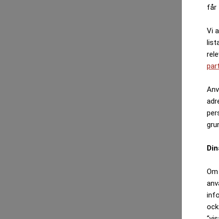
får 
Vi 
list
rel
par
Anv
adr
per
gru
Din
Om 
anv
inf
ock
“vis