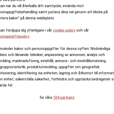
kan när du vill återkalla ditt samtycke, invända mot
sonuppgiftsbehandling samt justera dina val genom att klicka på
ntera kakor” på denna webbplats.
kan fördjupa dig ytterligare i vår
cookie-policy
och vår
sonuppgiftspolicy
.
använder kakor och personuppgifter för dessa syften: Nödvändiga
kies och liknande tekniker, anpassning av annonser, analys och
eckling, marknadsföring, innehåll, annons- och innehållsmätning,
gruppsstatistik, produktutveckling, uppgifter om geografisk
itionering, identifiering via enheten, lagring och åtkomst till informa
en enhet, säkerställa säkerhet, förhindra och upptäcka bedrägerier 
ärda fel.
Se våra
104 partners