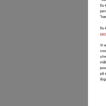
Du 
per
“ha
Du 
per
Vi 
coo
utv
mål
pos
på 
åtg