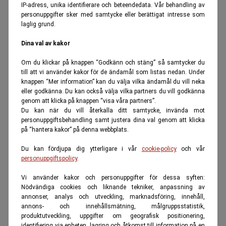
IP-adress, unika identifierare och beteendedata. Vår behandling av
personuppgifter sker med samtycke eller berättigat intresse som
laglig grund.
Dina val av kakor
Om du klickar på knappen “Godkänn och stäng” så samtycker du
till att vi använder kakor för de ändamål som listas nedan. Under
knappen “Mer information” kan du välja vilka ändamål du vill neka
eller godkänna. Du kan också välja vilka partners du vill godkänna
genom att klicka på knappen “visa våra partners”.
Du kan när du vill återkalla ditt samtycke, invända mot
personuppgiftsbehandling samt justera dina val genom att klicka
på “hantera kakor” på denna webbplats.
Du kan fördjupa dig ytterligare i vår
cookie-policy
och vår
personuppgiftspolicy
.
Vi använder kakor och personuppgifter för dessa syften:
Nödvändiga cookies och liknande tekniker, anpassning av
annonser, analys och utveckling, marknadsföring, innehåll,
annons- och innehållsmätning, målgruppsstatistik,
produktutveckling, uppgifter om geografisk positionering,
identifiering via enheten, lagring och åtkomst till information på en