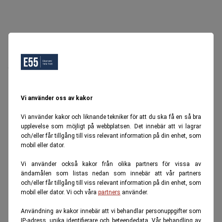
Oops, Ett fel inträffade.
Försök igen senare.
Tillbaka till startsidan
Vi använder oss av kakor
Vi använder kakor och liknande tekniker för att du ska få en så bra
upplevelse som möjligt på webbplatsen. Det innebär att vi lagrar
och/eller får tillgång till viss relevant information på din enhet, som
mobil eller dator.
Vi använder också kakor från olika partners för vissa av
ändamålen som listas nedan som innebär att vår partners
och/eller får tillgång till viss relevant information på din enhet, som
mobil eller dator. Vi och våra
partners
använder.
Användning av kakor innebär att vi behandlar personuppgifter som
IP-adress, unika identifierare och beteendedata. Vår behandling av