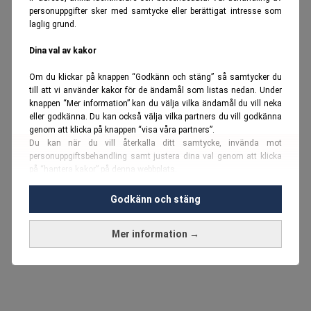
personuppgifter sker med samtycke eller berättigat intresse som
laglig grund.
Dina val av kakor
Om du klickar på knappen “Godkänn och stäng” så samtycker du
till att vi använder kakor för de ändamål som listas nedan. Under
knappen “Mer information” kan du välja vilka ändamål du vill neka
eller godkänna. Du kan också välja vilka partners du vill godkänna
genom att klicka på knappen “visa våra partners”.
Du kan när du vill återkalla ditt samtycke, invända mot
personuppgiftsbehandling samt justera dina val genom att klicka
på “hantera kakor” på denna webbplats.
Du kan fördjupa dig ytterligare i vår
cookie-policy
och vår
Godkänn och stäng
personuppgiftspolicy
.
Mer information →
Vi använder kakor och personuppgifter för dessa syften:
Nödvändiga cookies och liknande tekniker, anpassning av
annonser, analys och utveckling, marknadsföring, innehåll,
annons- och innehållsmätning, målgruppsstatistik,
produktutveckling, uppgifter om geografisk positionering,
identifiering via enheten, lagring och åtkomst till information på en