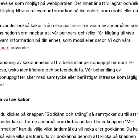
levelse som möjligt på webbplatsen. Det innebär att vi lagrar och/ell
tillgång till viss relevant information på din enhet, som mobil eller da
använder också kakor från olika partners för vissa av ändamålen so
as nedan som innebär att vår partners och/eller får tillgång till viss
evant information på din enhet, som mobil eller dator. Vi och våra
tners
använder.
ändning av kakor innebär att vi behandlar personuppgifter som IP-
ess, unika identifierare och beteendedata. Vår behandling av
sonuppgifter sker med samtycke eller berättigat intresse som laglig
nd.
a val av kakor
du klickar på knappen “Godkänn och stäng” så samtycker du till att 
änder kakor för de ändamål som listas nedan. Under knappen “Mer
ormation” kan du välja vilka ändamål du vill neka eller godkänna. Du k
så välja vilka partners du vill godkänna genom att klicka på knappen