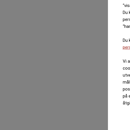
“vis
Du 
per
“ha
Du 
per
Vi 
coo
utv
mål
pos
på 
åtg