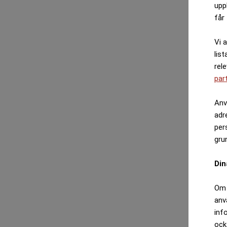
upp
får 
Vi 
list
rel
par
Anv
adr
per
gru
Din
Om 
anv
inf
ock