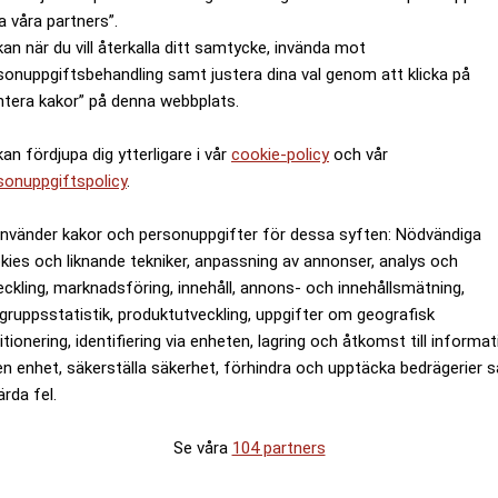
a våra partners”.
kan när du vill återkalla ditt samtycke, invända mot
sonuppgiftsbehandling samt justera dina val genom att klicka på
ntera kakor” på denna webbplats.
kan fördjupa dig ytterligare i vår
cookie-policy
och vår
sonuppgiftspolicy
.
använder kakor och personuppgifter för dessa syften: Nödvändiga
kies och liknande tekniker, anpassning av annonser, analys och
eckling, marknadsföring, innehåll, annons- och innehållsmätning,
gruppsstatistik, produktutveckling, uppgifter om geografisk
itionering, identifiering via enheten, lagring och åtkomst till informa
en enhet, säkerställa säkerhet, förhindra och upptäcka bedrägerier 
ärda fel.
Se våra
104 partners