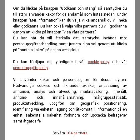
Om du klickar på knappen “Godkänn och stäng” så samtycker du
till att vi använder kakor för de ändamål som listas nedan. Under
knappen “Mer information” kan du välja vilka ändamål du vill neka
eller godkänna. Du kan också välja vilka partners du vill godkänna
genom att klicka på knappen “visa våra partners”.
Du kan när du vill återkalla ditt samtycke, invända mot
personuppgiftsbehandling samt justera dina val genom att klicka
på “hantera kakor” på denna webbplats.
Du kan fördjupa dig ytterligare i vår
cookie-policy
och vår
personuppgiftspolicy
.
Vi använder kakor och personuppgifter för dessa syften:
Nödvändiga cookies och liknande tekniker, anpassning av
annonser, analys och utveckling, marknadsföring, innehåll,
annons- och innehållsmätning, målgruppsstatistik,
produktutveckling, uppgifter om geografisk positionering,
identifiering via enheten, lagring och åtkomst till information på en
enhet, säkerställa säkerhet, förhindra och upptäcka bedrägerier
samt åtgärda fel.
Se våra
104 partners