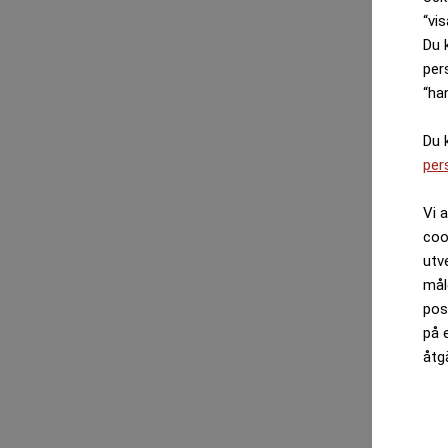
“vis
Du 
per
“ha
Du 
per
Vi 
coo
utv
mål
pos
på 
åtg