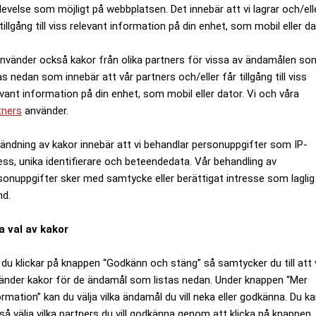
levelse som möjligt på webbplatsen. Det innebär att vi lagrar och/ell
tillgång till viss relevant information på din enhet, som mobil eller da
använder också kakor från olika partners för vissa av ändamålen so
as nedan som innebär att vår partners och/eller får tillgång till viss
evant information på din enhet, som mobil eller dator. Vi och våra
tners
använder.
ändning av kakor innebär att vi behandlar personuppgifter som IP-
ess, unika identifierare och beteendedata. Vår behandling av
sonuppgifter sker med samtycke eller berättigat intresse som laglig
nd.
a val av kakor
du klickar på knappen “Godkänn och stäng” så samtycker du till att 
änder kakor för de ändamål som listas nedan. Under knappen “Mer
ormation” kan du välja vilka ändamål du vill neka eller godkänna. Du k
så välja vilka partners du vill godkänna genom att klicka på knappen