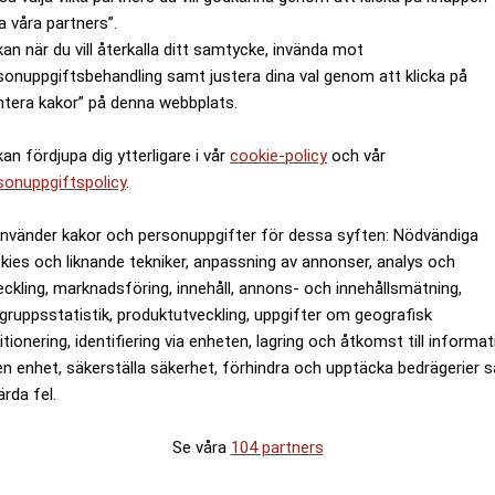
a våra partners”.
kan när du vill återkalla ditt samtycke, invända mot
sonuppgiftsbehandling samt justera dina val genom att klicka på
ntera kakor” på denna webbplats.
kan fördjupa dig ytterligare i vår
cookie-policy
och vår
sonuppgiftspolicy
.
använder kakor och personuppgifter för dessa syften: Nödvändiga
kies och liknande tekniker, anpassning av annonser, analys och
eckling, marknadsföring, innehåll, annons- och innehållsmätning,
gruppsstatistik, produktutveckling, uppgifter om geografisk
itionering, identifiering via enheten, lagring och åtkomst till informa
en enhet, säkerställa säkerhet, förhindra och upptäcka bedrägerier 
ärda fel.
Se våra
104 partners