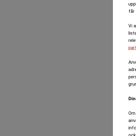
upp
får 
Vi 
list
rel
par
Anv
adr
per
gru
Din
Om 
anv
inf
ock