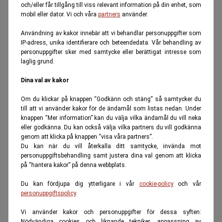
och/eller får tillgång till viss relevant information på din enhet, som
mobil eller dator. Vi och våra
partners
använder.
Användning av kakor innebär att vi behandlar personuppgifter som
IP-adress, unika identifierare och beteendedata. Vår behandling av
personuppgifter sker med samtycke eller berättigat intresse som
laglig grund.
Dina val av kakor
Om du klickar på knappen “Godkänn och stäng” så samtycker du
till att vi använder kakor för de ändamål som listas nedan. Under
knappen “Mer information” kan du välja vilka ändamål du vill neka
eller godkänna. Du kan också välja vilka partners du vill godkänna
genom att klicka på knappen “visa våra partners”.
Du kan när du vill återkalla ditt samtycke, invända mot
personuppgiftsbehandling samt justera dina val genom att klicka
på “hantera kakor” på denna webbplats.
Du kan fördjupa dig ytterligare i vår
cookie-policy
och vår
personuppgiftspolicy
.
Vi använder kakor och personuppgifter för dessa syften:
Nödvändiga cookies och liknande tekniker, anpassning av