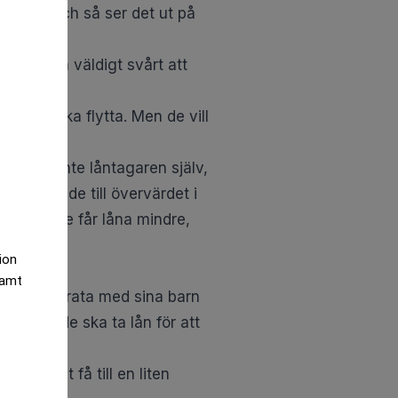
tion
samt