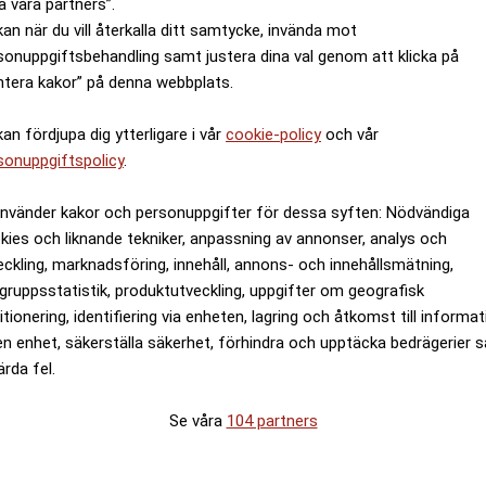
a våra partners”.
kan när du vill återkalla ditt samtycke, invända mot
sonuppgiftsbehandling samt justera dina val genom att klicka på
ntera kakor” på denna webbplats.
kan fördjupa dig ytterligare i vår
cookie-policy
och vår
sonuppgiftspolicy
.
använder kakor och personuppgifter för dessa syften: Nödvändiga
kies och liknande tekniker, anpassning av annonser, analys och
eckling, marknadsföring, innehåll, annons- och innehållsmätning,
gruppsstatistik, produktutveckling, uppgifter om geografisk
itionering, identifiering via enheten, lagring och åtkomst till informa
en enhet, säkerställa säkerhet, förhindra och upptäcka bedrägerier 
ärda fel.
Se våra
104 partners