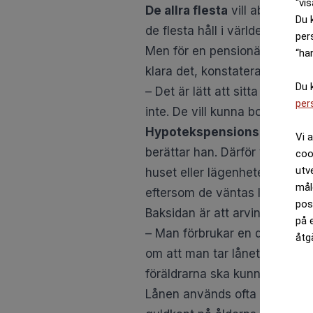
“vis
Du 
per
“ha
Du 
per
Vi 
coo
utv
mål
pos
på 
åtg