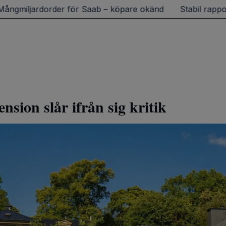
ops, Ett fel inträffade.
örsök igen senare.
Tillbaka till startsidan