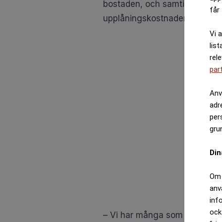
får 
Vi 
list
rel
par
Anv
adr
per
gru
Din
Om 
anv
inf
ock