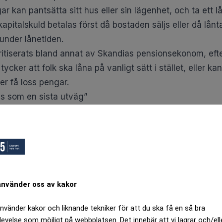
använder oss av kakor
använder kakor och liknande tekniker för att du ska få en så bra
levelse som möjligt på webbplatsen. Det innebär att vi lagrar och/ell