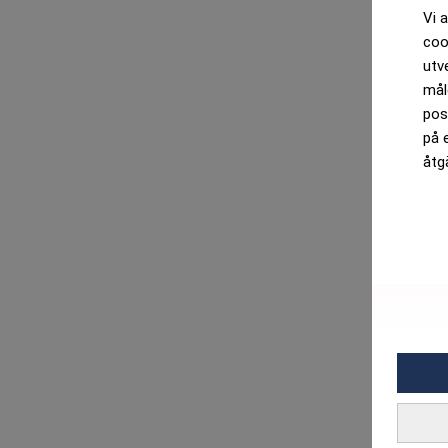
Vi 
coo
utv
mål
pos
på 
åtg