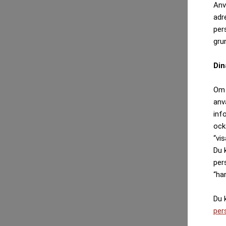
Anv
adr
per
gru
Din
Om 
anv
inf
ock
“vis
Du 
per
“ha
Du 
per