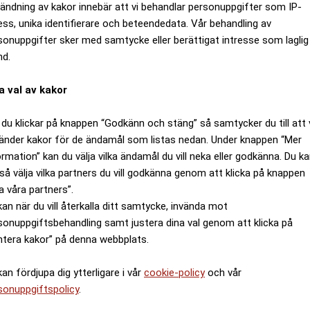
ändning av kakor innebär att vi behandlar personuppgifter som IP-
ess, unika identifierare och beteendedata. Vår behandling av
sonuppgifter sker med samtycke eller berättigat intresse som laglig
nd.
a val av kakor
du klickar på knappen “Godkänn och stäng” så samtycker du till att 
änder kakor för de ändamål som listas nedan. Under knappen “Mer
ormation” kan du välja vilka ändamål du vill neka eller godkänna. Du k
så välja vilka partners du vill godkänna genom att klicka på knappen
a våra partners”.
kan när du vill återkalla ditt samtycke, invända mot
sonuppgiftsbehandling samt justera dina val genom att klicka på
ntera kakor” på denna webbplats.
kan fördjupa dig ytterligare i vår
cookie-policy
och vår
sonuppgiftspolicy
.