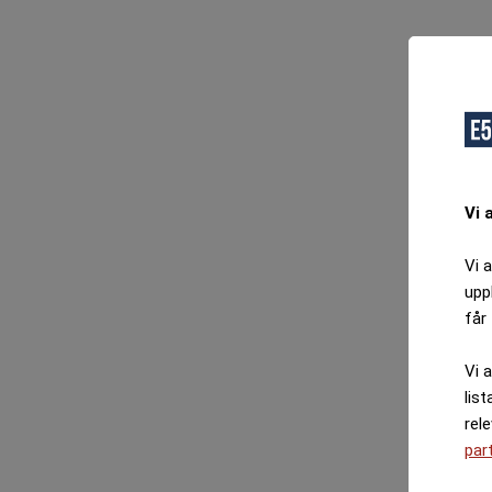
Vi 
Vi 
upp
får 
Vi 
list
rel
par