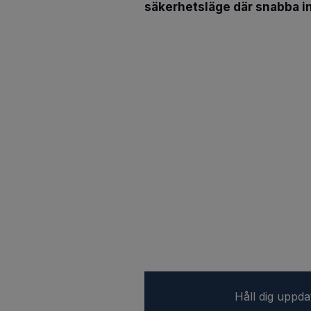
säkerhetsläge där snabba inte
Håll dig uppd