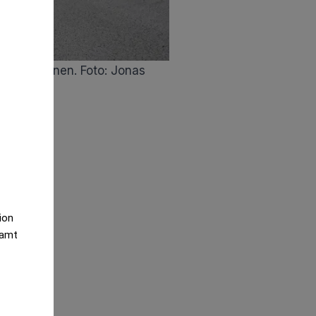
äldsta planen. Foto: Jonas
tion
samt