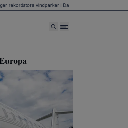
rekordstora vindparker i Danmark
Grillande svenskar dri
e Europa