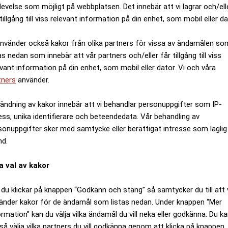
levelse som möjligt på webbplatsen. Det innebär att vi lagrar och/ell
tillgång till viss relevant information på din enhet, som mobil eller da
använder också kakor från olika partners för vissa av ändamålen so
as nedan som innebär att vår partners och/eller får tillgång till viss
evant information på din enhet, som mobil eller dator. Vi och våra
tners
använder.
ändning av kakor innebär att vi behandlar personuppgifter som IP-
ess, unika identifierare och beteendedata. Vår behandling av
sonuppgifter sker med samtycke eller berättigat intresse som laglig
nd.
a val av kakor
du klickar på knappen “Godkänn och stäng” så samtycker du till att 
änder kakor för de ändamål som listas nedan. Under knappen “Mer
ormation” kan du välja vilka ändamål du vill neka eller godkänna. Du k
så välja vilka partners du vill godkänna genom att klicka på knappen