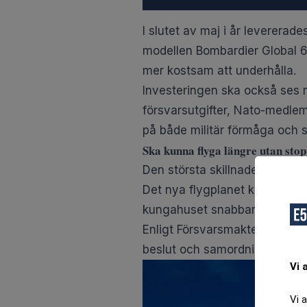
I slutet av maj i år levererad
modellen Bombardier Global 65
mer kostsam att underhålla.
Investeringen ska också ses
försvarsutgifter, Nato-medlem
på både militär förmåga och 
Ska kunna flyga längre utan sto
Den största skillnaden jämför
Det nya flygplanet kan genomf
kungahuset snabbare kan ta si
Enligt Försvarsmakten är fly
beslut och samordning kan h
Vi 
Vi 