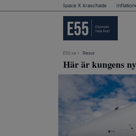
ndat på Wall Street – Space X kraschade
Inflationen ra
E55.se
Resor
Här är kungens nya