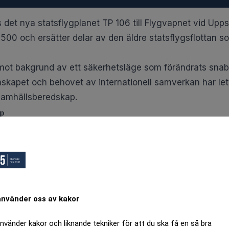
es det nya statsflygplanet TP 106 till Flygvapnet vid Upp
00 och ersätter delar av den äldre statsflygsflottan som
mot bakgrund av ett säkerhetsläge som förändrats snab
skapet och behovet av internationell samverkan har lett
samhällsberedskap.
pp
t med de äldre statsflygen är räckvidden.
öra betydligt längre resor utan mellanlandning. Det gö
g till internationella möten och statsbesök, även utanf
gplanet dessutom
utrustat med modern kommunikationsut
anteras
även under pågående flygning.
använder oss av kakor
använder kakor och liknande tekniker för att du ska få en så bra