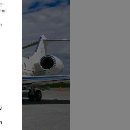
er
tor.
m
vi
an