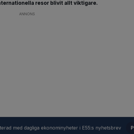
rnationella resor blivit allt viktigare.
ANNONS
aterad med dagliga ekonominyheter i E55:s nyhetsbrev
P