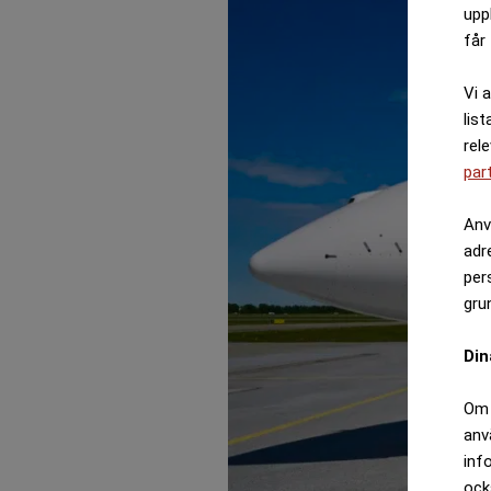
upp
får 
Vi 
list
rel
par
Anv
adr
per
gru
Din
Om 
anv
inf
ock