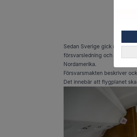
Sedan Sverige gick med i Nato
försvarsledning och andra ny
Nordamerika.
Försvarsmakten beskriver ock
Det innebär att flygplanet sk