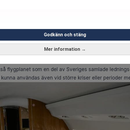
Godkänn och stäng
 har behovet av internationell samverkan ökat kraftigt.
Mer information →
ckelpersoner behöver oftare kunna resa snabbt mellan o
så flygplanet som en del av Sveriges samlade ledning
a kunna användas även vid större kriser eller perioder 