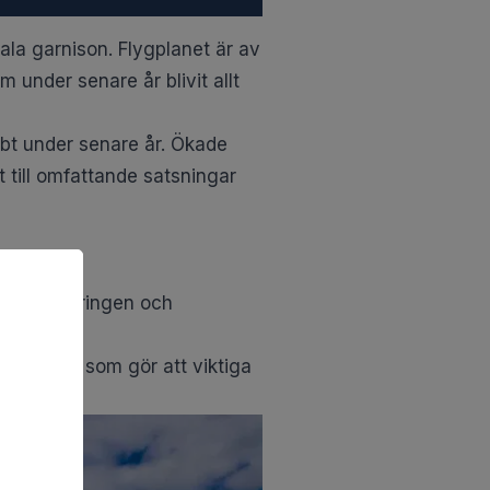
sala garnison. Flygplanet är av
 under senare år blivit allt
bt under senare år
. Ökade
 till omfattande satsningar
r att regeringen och
ör Europa.
rustning som gör att viktiga