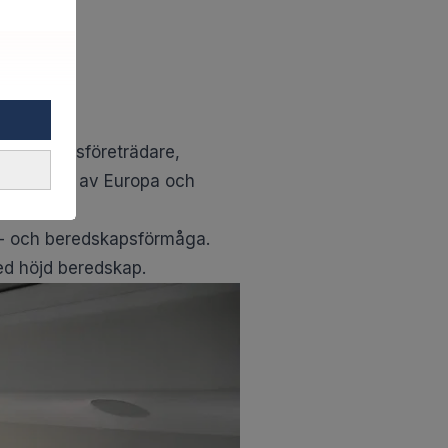
 Regeringsföreträdare,
lika delar av Europa och
s- och beredskapsförmåga.
med höjd beredskap.