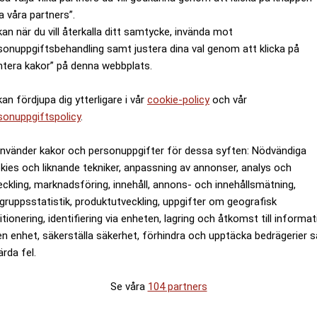
a våra partners”.
kan när du vill återkalla ditt samtycke, invända mot
sonuppgiftsbehandling samt justera dina val genom att klicka på
ntera kakor” på denna webbplats.
llgänglighet och lägre teknisk sårbarhet jämfört med de 
kan fördjupa dig ytterligare i vår
cookie-policy
och vår
sonuppgiftspolicy
.
äge
är inte bara bekvämlighet eller längre resor.
använder kakor och personuppgifter för dessa syften: Nödvändiga
kies och liknande tekniker, anpassning av annonser, analys och
ANNONS
eckling, marknadsföring, innehåll, annons- och innehållsmätning,
gruppsstatistik, produktutveckling, uppgifter om geografisk
itionering, identifiering via enheten, lagring och åtkomst till informa
en enhet, säkerställa säkerhet, förhindra och upptäcka bedrägerier 
ärda fel.
Se våra
104 partners