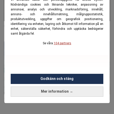
Nödvändiga cookies och liknande tekniker, anpassning av
annonser, analys och utveckling, marknadsföring, innehåll,
annons- och innehållsmätning, målgruppsstatistik,
produktutveckling, uppgifter om geografisk positionering,
identifiering via enheten, lagring och åtkomst till information på en
70-plussare i kläm för galet paragrafrytteri:
enhet, säkerställa säkerhet, förhindra och upptäcka bedrägerier
"Stolligt"
samt åtgärda fel.
Se våra
104 partners
Godkänn och stäng
Mer information →
Paret sparar 20 000 kronor i månaden – på börsen