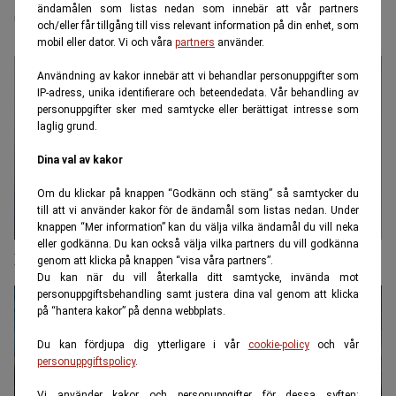
Spanien – allt började av en slump
ändamålen som listas nedan som innebär att vår partners
och/eller får tillgång till viss relevant information på din enhet, som
mobil eller dator. Vi och våra
partners
använder.
Användning av kakor innebär att vi behandlar personuppgifter som
IP-adress, unika identifierare och beteendedata. Vår behandling av
personuppgifter sker med samtycke eller berättigat intresse som
laglig grund.
Dina val av kakor
Om du klickar på knappen “Godkänn och stäng” så samtycker du
till att vi använder kakor för de ändamål som listas nedan. Under
knappen “Mer information” kan du välja vilka ändamål du vill neka
eller godkänna. Du kan också välja vilka partners du vill godkänna
Den här kärlekshandlingen kan förlänga livet
genom att klicka på knappen “visa våra partners”.
Du kan när du vill återkalla ditt samtycke, invända mot
personuppgiftsbehandling samt justera dina val genom att klicka
på “hantera kakor” på denna webbplats.
Du kan fördjupa dig ytterligare i vår
cookie-policy
och vår
personuppgiftspolicy
.
Vi använder kakor och personuppgifter för dessa syften: