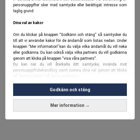
personuppgifter sker med samtycke eller berättigat intresse som
laglig grund.
Dina val av kakor
Om du klickar på knappen “Godkänn och stäng” så samtycker du
till att vi använder kakor för de ändamål som listas nedan. Under
knappen “Mer information” kan du välja vilka ändamål du vill neka
eller godkänna. Du kan också välja vilka partners du vill godkänna
genom att klicka på knappen “visa våra partners”.
Du kan när du vill återkalla ditt samtycke, invända mot
personuppgiftsbehandling samt justera dina val genom att klicka
på “hantera kakor” på denna webbplats.
Du kan fördjupa dig ytterligare i vår
cookie-policy
och vår
Godkänn och stäng
personuppgiftspolicy
.
Mer information →
Vi använder kakor och personuppgifter för dessa syften:
Nödvändiga cookies och liknande tekniker, anpassning av
annonser, analys och utveckling, marknadsföring, innehåll,
annons- och innehållsmätning, målgruppsstatistik,
produktutveckling, uppgifter om geografisk positionering,
identifiering via enheten, lagring och åtkomst till information på en