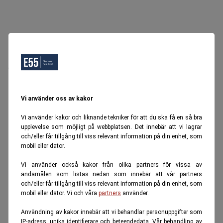
Oops, Ett fel inträffade.
Försök igen senare.
Tillbaka till startsidan
Vi använder oss av kakor
Vi använder kakor och liknande tekniker för att du ska få en så bra
upplevelse som möjligt på webbplatsen. Det innebär att vi lagrar
och/eller får tillgång till viss relevant information på din enhet, som
mobil eller dator.
Vi använder också kakor från olika partners för vissa av
ändamålen som listas nedan som innebär att vår partners
och/eller får tillgång till viss relevant information på din enhet, som
mobil eller dator. Vi och våra
partners
använder.
Användning av kakor innebär att vi behandlar personuppgifter som
IP-adress, unika identifierare och beteendedata. Vår behandling av