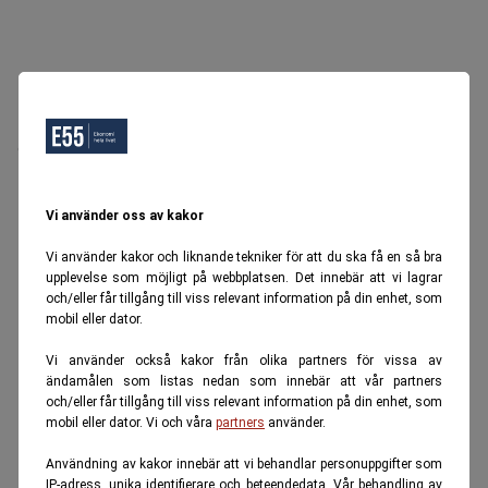
Oops, Ett fel inträffade.
Försök igen senare.
Tillbaka till startsidan
Vi använder oss av kakor
Vi använder kakor och liknande tekniker för att du ska få en så bra
upplevelse som möjligt på webbplatsen. Det innebär att vi lagrar
och/eller får tillgång till viss relevant information på din enhet, som
mobil eller dator.
Vi använder också kakor från olika partners för vissa av
ändamålen som listas nedan som innebär att vår partners
och/eller får tillgång till viss relevant information på din enhet, som
mobil eller dator. Vi och våra
partners
använder.
Användning av kakor innebär att vi behandlar personuppgifter som
IP-adress, unika identifierare och beteendedata. Vår behandling av