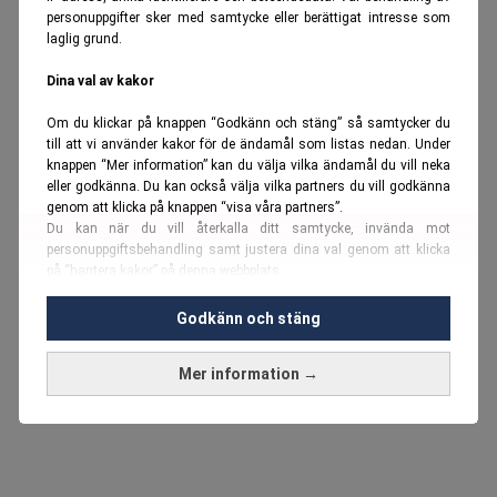
personuppgifter sker med samtycke eller berättigat intresse som
laglig grund.
Dina val av kakor
Om du klickar på knappen “Godkänn och stäng” så samtycker du
till att vi använder kakor för de ändamål som listas nedan. Under
knappen “Mer information” kan du välja vilka ändamål du vill neka
eller godkänna. Du kan också välja vilka partners du vill godkänna
genom att klicka på knappen “visa våra partners”.
Du kan när du vill återkalla ditt samtycke, invända mot
personuppgiftsbehandling samt justera dina val genom att klicka
på “hantera kakor” på denna webbplats.
Du kan fördjupa dig ytterligare i vår
cookie-policy
och vår
Godkänn och stäng
personuppgiftspolicy
.
Mer information →
Vi använder kakor och personuppgifter för dessa syften:
Nödvändiga cookies och liknande tekniker, anpassning av
annonser, analys och utveckling, marknadsföring, innehåll,
annons- och innehållsmätning, målgruppsstatistik,
produktutveckling, uppgifter om geografisk positionering,
identifiering via enheten, lagring och åtkomst till information på en