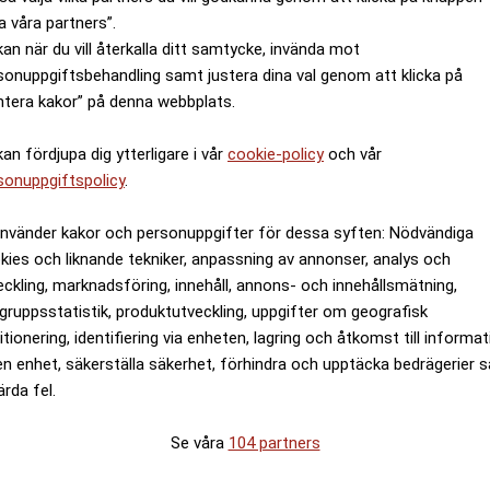
a våra partners”.
kan när du vill återkalla ditt samtycke, invända mot
sonuppgiftsbehandling samt justera dina val genom att klicka på
ntera kakor” på denna webbplats.
kan fördjupa dig ytterligare i vår
cookie-policy
och vår
sonuppgiftspolicy
.
använder kakor och personuppgifter för dessa syften: Nödvändiga
kies och liknande tekniker, anpassning av annonser, analys och
eckling, marknadsföring, innehåll, annons- och innehållsmätning,
gruppsstatistik, produktutveckling, uppgifter om geografisk
itionering, identifiering via enheten, lagring och åtkomst till informa
en enhet, säkerställa säkerhet, förhindra och upptäcka bedrägerier 
ärda fel.
Se våra
104 partners