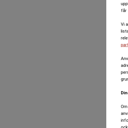
upp
får 
Vi 
list
rel
par
Anv
adr
per
gru
Din
Om 
anv
inf
ock