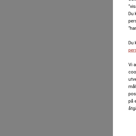
“vis
Du 
per
“ha
Du 
per
Vi 
coo
utv
mål
pos
på 
åtg