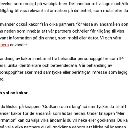
levelse som möjligt på webbplatsen. Det innebär att vi lagrar och/ell
tillgång till viss relevant information på din enhet, som mobil eller da
använder också kakor från olika partners för vissa av ändamålen so
as nedan som innebär att vår partners och/eller får tillgång till viss
evant information på din enhet, som mobil eller dator. Vi och våra
tners
använder.
ändning av kakor innebär att vi behandlar personuppgifter som IP-
ess, unika identifierare och beteendedata. Vår behandling av
sonuppgifter sker med samtycke eller berättigat intresse som laglig
nd.
a val av kakor
du klickar på knappen “Godkänn och stäng” så samtycker du till att 
änder kakor för de ändamål som listas nedan. Under knappen “Mer
ormation” kan du välja vilka ändamål du vill neka eller godkänna. Du k
så välja vilka partners du vill godkänna genom att klicka på knappen