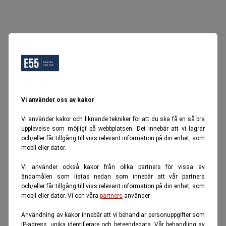
Oops, Ett fel inträffade.
Försök igen senare.
Tillbaka till startsidan
Vi använder oss av kakor
Vi använder kakor och liknande tekniker för att du ska få en så bra
upplevelse som möjligt på webbplatsen. Det innebär att vi lagrar
och/eller får tillgång till viss relevant information på din enhet, som
mobil eller dator.
Vi använder också kakor från olika partners för vissa av
ändamålen som listas nedan som innebär att vår partners
och/eller får tillgång till viss relevant information på din enhet, som
mobil eller dator. Vi och våra
partners
använder.
Användning av kakor innebär att vi behandlar personuppgifter som
IP-adress, unika identifierare och beteendedata. Vår behandling av