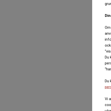
gru
Din
Om 
anv
inf
ock
“vis
Du 
per
“ha
Du 
per
Vi 
coo
utv