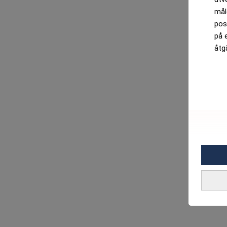
mål
pos
på 
åtg