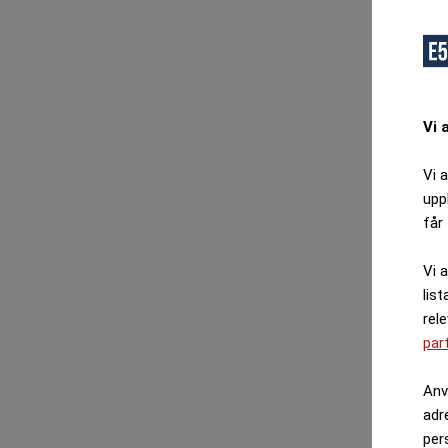
Vi 
Vi 
upp
får 
Vi 
list
rel
par
Anv
adr
per