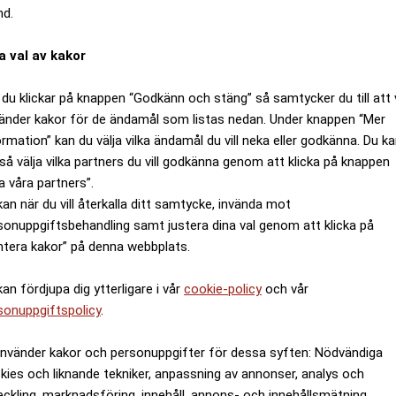
nd.
a val av kakor
du klickar på knappen “Godkänn och stäng” så samtycker du till att 
änder kakor för de ändamål som listas nedan. Under knappen “Mer
ormation” kan du välja vilka ändamål du vill neka eller godkänna. Du k
så välja vilka partners du vill godkänna genom att klicka på knappen
a våra partners”.
kan när du vill återkalla ditt samtycke, invända mot
sonuppgiftsbehandling samt justera dina val genom att klicka på
ntera kakor” på denna webbplats.
kan fördjupa dig ytterligare i vår
cookie-policy
och vår
sonuppgiftspolicy
.
använder kakor och personuppgifter för dessa syften: Nödvändiga
kies och liknande tekniker, anpassning av annonser, analys och
eckling, marknadsföring, innehåll, annons- och innehållsmätning,