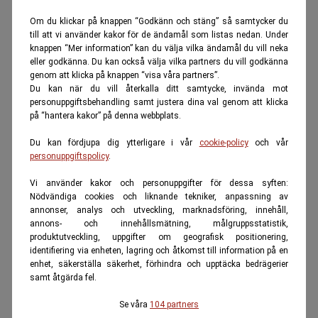
Om du klickar på knappen “Godkänn och stäng” så samtycker du
till att vi använder kakor för de ändamål som listas nedan. Under
knappen “Mer information” kan du välja vilka ändamål du vill neka
eller godkänna. Du kan också välja vilka partners du vill godkänna
genom att klicka på knappen “visa våra partners”.
Du kan när du vill återkalla ditt samtycke, invända mot
personuppgiftsbehandling samt justera dina val genom att klicka
på “hantera kakor” på denna webbplats.
Du kan fördjupa dig ytterligare i vår
cookie-policy
och vår
personuppgiftspolicy
.
Vi använder kakor och personuppgifter för dessa syften:
Nödvändiga cookies och liknande tekniker, anpassning av
annonser, analys och utveckling, marknadsföring, innehåll,
annons- och innehållsmätning, målgruppsstatistik,
produktutveckling, uppgifter om geografisk positionering,
identifiering via enheten, lagring och åtkomst till information på en
enhet, säkerställa säkerhet, förhindra och upptäcka bedrägerier
samt åtgärda fel.
Se våra
104 partners